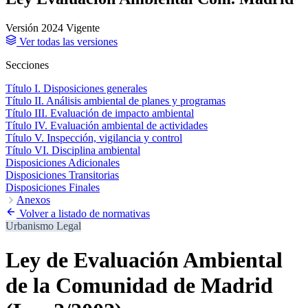
Versión 2024
Vigente
Ver todas las versiones
Secciones
Título I. Disposiciones generales
Título II. Análisis ambiental de planes y programas
Título III. Evaluación de impacto ambiental
Título IV. Evaluación ambiental de actividades
Título V. Inspección, vigilancia y control
Título VI. Disciplina ambiental
Disposiciones Adicionales
Disposiciones Transitorias
Disposiciones Finales
Anexos
Anexo Quinto. Actividades o proyectos con incidencia ambiental
Volver a listado de normativas
sometidos al procedimiento de evaluación ambiental de actividades
Urbanismo
Legal
en la Comunidad de Madrid
Ley de Evaluación Ambiental
de la Comunidad de Madrid