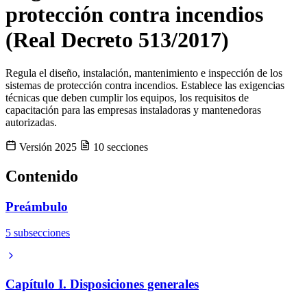
instalaciones existentes.
instaladoras y mantenedoras de equipos y sistemas de protección
protección contra incendios
contra incendios
(Real Decreto 513/2017)
Regula el diseño, instalación, mantenimiento e inspección de los
sistemas de protección contra incendios. Establece las exigencias
técnicas que deben cumplir los equipos, los requisitos de
capacitación para las empresas instaladoras y mantenedoras
autorizadas.
Versión 2025
10 secciones
Contenido
Preámbulo
5 subsecciones
Capítulo I. Disposiciones generales