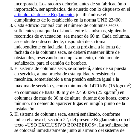
incorporada. Los racores deberán, antes de su fabricación o
importación, ser aprobados, de acuerdo con lo dispuesto en el
artículo 5.2 de este Reglamento
, justificándose el
cumplimiento de lo establecido en la norma UNE 23400.
Cada edificio contará con el número de columnas secas
suficientes para que la distancia entre las mismas, siguiendo
recorridos de evacuación, sea menor de 60 m. Cada columna,
ascendente o descendente, dispondrá de su toma
independiente en fachada. La zona próxima a la toma de
fachada de la columna seca, se deberá mantener libre de
obstáculos, reservando un emplazamiento, debidamente
señalizado, para el camión de bombeo.
El sistema de columna seca, se someterá, antes de su puesta
en servicio, a una prueba de estanquidad y resistencia
mecánica, sometiéndolo a una presión estática igual a la
2
máxima de servicio y, como mínimo de 1470 kPa (15 kg/cm
)
2
en columnas de hasta 30 m y de 2.450 kPa (25 kg/cm
) en
columnas de más de 30 m de altura, durante dos horas, como
mínimo, no debiendo aparecer fugas en ningún punto de la
instalación.
El sistema de columna seca, estará señalizado, conforme
indica el anexo I, sección 2.ª, del presente Reglamento, con el
texto «USO EXCLUSIVO BOMBEROS». La señalización
se colocará inmediatamente junto al armario del sistema de