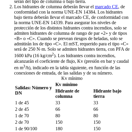
serán del tipo de columna o bajo tierra.
Los hidrantes de columna deberán llevar el
marcado CE
, de
conformidad con la norma UNE-EN 14384. Los hidrantes
bajo tierra deberán llevar el marcado CE, de conformidad con
la norma UNE-EN 14339. Para asegurar los niveles de
protección de los distintos hidrantes contra incendios, solo se
admiten hidrantes de columna de rango de par «2» y de tipos
«B» o «C». Cuando se prevean riesgos de heladas, solo se
admitirán los de tipo «C». El mST, requerido para el tipo «C»
será de 250 N·m. Solo se admiten hidrantes tierra, con PFA de
2
1600 kPa (16 kg/cm
). Los hidrantes contra incendios,
alcanzarán el coeficiente de flujo, Kv (presión en bar y caudal
3
en m
/h), indicado en la tabla siguiente, en función de las
conexiones de entrada, de las salidas y de su número.
Kv mínimo
Kv mínimo
Salidas: Número y
Hidrante de
Hidrante bajo
DN
columna
tierra
1 de 45
33
33
2 de 45
66
66
1 de 70
80
80
2 de 70
150
150
1 de 90/100
180
150