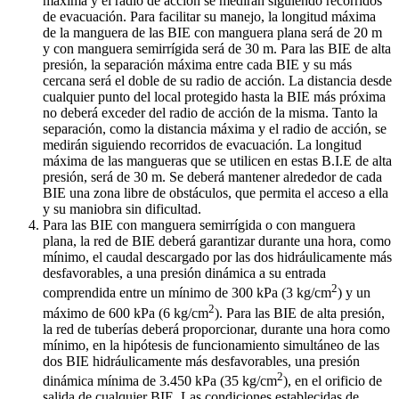
máxima y el radio de acción se medirán siguiendo recorridos
de evacuación. Para facilitar su manejo, la longitud máxima
de la manguera de las BIE con manguera plana será de 20 m
y con manguera semirrígida será de 30 m. Para las BIE de alta
presión, la separación máxima entre cada BIE y su más
cercana será el doble de su radio de acción. La distancia desde
cualquier punto del local protegido hasta la BIE más próxima
no deberá exceder del radio de acción de la misma. Tanto la
separación, como la distancia máxima y el radio de acción, se
medirán siguiendo recorridos de evacuación. La longitud
máxima de las mangueras que se utilicen en estas B.I.E de alta
presión, será de 30 m. Se deberá mantener alrededor de cada
BIE una zona libre de obstáculos, que permita el acceso a ella
y su maniobra sin dificultad.
Para las BIE con manguera semirrígida o con manguera
plana, la red de BIE deberá garantizar durante una hora, como
mínimo, el caudal descargado por las dos hidráulicamente más
desfavorables, a una presión dinámica a su entrada
2
comprendida entre un mínimo de 300 kPa (3 kg/cm
) y un
2
máximo de 600 kPa (6 kg/cm
). Para las BIE de alta presión,
la red de tuberías deberá proporcionar, durante una hora como
mínimo, en la hipótesis de funcionamiento simultáneo de las
dos BIE hidráulicamente más desfavorables, una presión
2
dinámica mínima de 3.450 kPa (35 kg/cm
), en el orificio de
salida de cualquier BIE. Las condiciones establecidas de