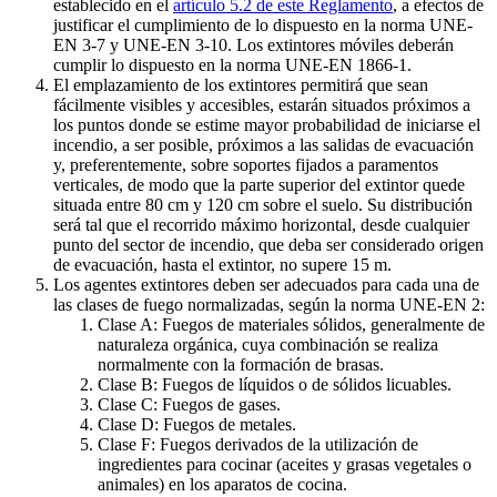
establecido en el
artículo 5.2 de este Reglamento
, a efectos de
justificar el cumplimiento de lo dispuesto en la norma UNE-
EN 3-7 y UNE-EN 3-10. Los extintores móviles deberán
cumplir lo dispuesto en la norma UNE-EN 1866-1.
El emplazamiento de los extintores permitirá que sean
fácilmente visibles y accesibles, estarán situados próximos a
los puntos donde se estime mayor probabilidad de iniciarse el
incendio, a ser posible, próximos a las salidas de evacuación
y, preferentemente, sobre soportes fijados a paramentos
verticales, de modo que la parte superior del extintor quede
situada entre 80 cm y 120 cm sobre el suelo. Su distribución
será tal que el recorrido máximo horizontal, desde cualquier
punto del sector de incendio, que deba ser considerado origen
de evacuación, hasta el extintor, no supere 15 m.
Los agentes extintores deben ser adecuados para cada una de
las clases de fuego normalizadas, según la norma UNE-EN 2:
Clase A: Fuegos de materiales sólidos, generalmente de
naturaleza orgánica, cuya combinación se realiza
normalmente con la formación de brasas.
Clase B: Fuegos de líquidos o de sólidos licuables.
Clase C: Fuegos de gases.
Clase D: Fuegos de metales.
Clase F: Fuegos derivados de la utilización de
ingredientes para cocinar (aceites y grasas vegetales o
animales) en los aparatos de cocina.