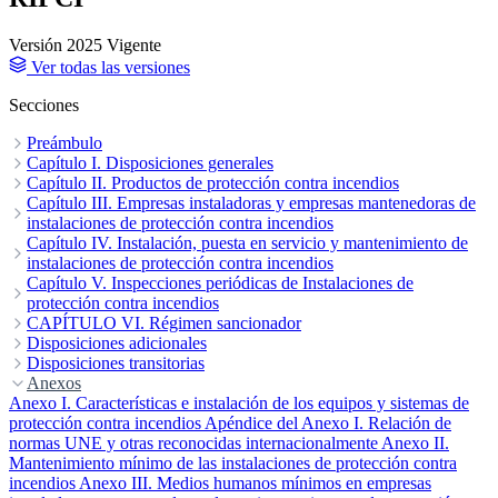
Versión 2025
Vigente
Ver todas las versiones
Secciones
Preámbulo
Artículo único. Aprobación del Reglamento.
Capítulo I. Disposiciones generales
Disposiciones
adicionales
Artículo 1. Objeto y ámbito de aplicación material.
Capítulo II. Productos de protección contra incendios
Disposiciones derogatorias
Disposiciones finales
Artículo 2.
Disposición final tercera. Medidas de aplicación.
Ámbito de aplicación subjetivo.
Artículo 4. Requisitos de los productos de protección contra
Capítulo III. Empresas instaladoras y empresas mantenedoras de
Artículo 3. Definiciones.
incendios.
instalaciones de protección contra incendios
Artículo 5. Acreditación del cumplimiento de los
requisitos de seguridad de los productos de protección contra
Sección 1.ª Empresas instaladoras
Capítulo IV. Instalación, puesta en servicio y mantenimiento de
Sección 2.ª Empresas
incendios.
mantenedoras
instalaciones de protección contra incendios
Artículo 6. Modelos únicos.
Artículo 7. Procedimiento de
reclamación ante la denegación o retirada de las marcas de
Artículo 19. Instalación.
Capítulo V. Inspecciones periódicas de Instalaciones de
conformidad y evaluaciones técnicas de idoneidad.
protección contra incendios
Artículo 8.
Control de productos.
Artículo 22. Inspecciones periódicas.
CAPÍTULO VI. Régimen sancionador
Artículo 23. Infracciones y sanciones.
Disposiciones adicionales
Disposición adicional primera. Reconocimiento mutuo.
Disposiciones transitorias
Disposición
adicional segunda. Cobertura de seguro u otra garantía equivalente
Disposición transitoria primera. Aplicación de este Reglamento a
Anexos
suscritos en otro Estado.
equipos o sistemas sujetos a nuevas exigencias.
Anexo I. Características e instalación de los equipos y sistemas de
Disposición adicional tercera. Aceptación
Disposición
de documentos de otros Estados miembros a efectos de acreditación
transitoria segunda. Aplicación de este Reglamento a equipos o
protección contra incendios
Apéndice del Anexo I. Relación de
del cumplimiento de requisitos.
sistemas ya instalados.
normas UNE y otras reconocidas internacionalmente
Disposición transitoria tercera. Aplicación de
Disposición adicional cuarta.
Anexo II.
Modelo de declaración responsable.
este Reglamento a empresas instaladoras y mantenedoras ya
Mantenimiento mínimo de las instalaciones de protección contra
Disposición adicional quinta.
Obligaciones en materia de información y reclamaciones.
autorizadas.
incendios
Anexo III. Medios humanos mínimos en empresas
Disposición transitoria cuarta. Primera inspección de las