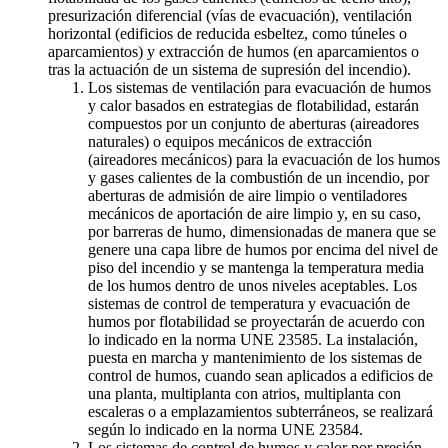
presurización diferencial (vías de evacuación), ventilación
horizontal (edificios de reducida esbeltez, como túneles o
aparcamientos) y extracción de humos (en aparcamientos o
tras la actuación de un sistema de supresión del incendio).
Los sistemas de ventilación para evacuación de humos
y calor basados en estrategias de flotabilidad, estarán
compuestos por un conjunto de aberturas (aireadores
naturales) o equipos mecánicos de extracción
(aireadores mecánicos) para la evacuación de los humos
y gases calientes de la combustión de un incendio, por
aberturas de admisión de aire limpio o ventiladores
mecánicos de aportación de aire limpio y, en su caso,
por barreras de humo, dimensionadas de manera que se
genere una capa libre de humos por encima del nivel de
piso del incendio y se mantenga la temperatura media
de los humos dentro de unos niveles aceptables. Los
sistemas de control de temperatura y evacuación de
humos por flotabilidad se proyectarán de acuerdo con
lo indicado en la norma UNE 23585. La instalación,
puesta en marcha y mantenimiento de los sistemas de
control de humos, cuando sean aplicados a edificios de
una planta, multiplanta con atrios, multiplanta con
escaleras o a emplazamientos subterráneos, se realizará
según lo indicado en la norma UNE 23584.
Los sistemas de control de humos y calor por presión