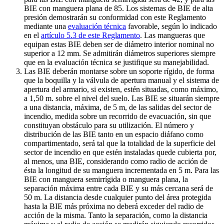
BIE con manguera plana de 85. Los sistemas de BIE de alta
presión demostrarán su conformidad con este Reglamento
mediante una
evaluación técnica
favorable, según lo indicado
en el
artículo 5.3 de este Reglamento
. Las mangueras que
equipan estas BIE deben ser de diámetro interior nominal no
superior a 12 mm. Se admitirán diámetros superiores siempre
que en la evaluación técnica se justifique su manejabilidad.
Las BIE deberán montarse sobre un soporte rígido, de forma
que la boquilla y la válvula de apertura manual y el sistema de
apertura del armario, si existen, estén situadas, como máximo,
a 1,50 m. sobre el nivel del suelo. Las BIE se situarán siempre
a una distancia, máxima, de 5 m, de las salidas del sector de
incendio, medida sobre un recorrido de evacuación, sin que
constituyan obstáculo para su utilización. El número y
distribución de las BIE tanto en un espacio diáfano como
compartimentado, será tal que la totalidad de la superficie del
sector de incendio en que estén instaladas quede cubierta por,
al menos, una BIE, considerando como radio de acción de
ésta la longitud de su manguera incrementada en 5 m. Para las
BIE con manguera semirrígida o manguera plana, la
separación máxima entre cada BIE y su más cercana será de
50 m. La distancia desde cualquier punto del área protegida
hasta la BIE más próxima no deberá exceder del radio de
acción de la misma. Tanto la separación, como la distancia