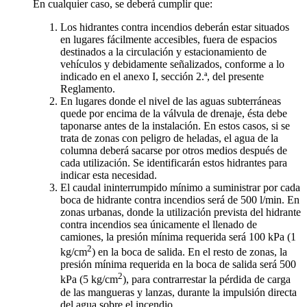
En cualquier caso, se deberá cumplir que:
Los hidrantes contra incendios deberán estar situados
en lugares fácilmente accesibles, fuera de espacios
destinados a la circulación y estacionamiento de
vehículos y debidamente señalizados, conforme a lo
indicado en el anexo I, sección 2.ª, del presente
Reglamento.
En lugares donde el nivel de las aguas subterráneas
quede por encima de la válvula de drenaje, ésta debe
taponarse antes de la instalación. En estos casos, si se
trata de zonas con peligro de heladas, el agua de la
columna deberá sacarse por otros medios después de
cada utilización. Se identificarán estos hidrantes para
indicar esta necesidad.
El caudal ininterrumpido mínimo a suministrar por cada
boca de hidrante contra incendios será de 500 l/min. En
zonas urbanas, donde la utilización prevista del hidrante
contra incendios sea únicamente el llenado de
camiones, la presión mínima requerida será 100 kPa (1
2
kg/cm
) en la boca de salida. En el resto de zonas, la
presión mínima requerida en la boca de salida será 500
2
kPa (5 kg/cm
), para contrarrestar la pérdida de carga
de las mangueras y lanzas, durante la impulsión directa
del agua sobre el incendio.