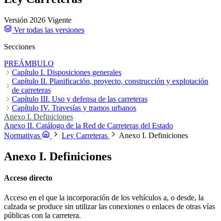
Versión 2026
Vigente
Ver todas las versiones
Secciones
PREÁMBULO
Capítulo I. Disposiciones generales
Artículo 1. Objeto.
Capítulo II. Planificación, proyecto, construcción y explotación
Artículo 2. Definiciones.
Artículo 3. Elementos
funcionales.
de carreteras
Artículo 4. Carreteras y Red de Carreteras del Estado.
Artículo 5. Carreteras del Estado no integradas en la Red de
Sección 1.ª Planificación
Capítulo III. Uso y defensa de las carreteras
Sección 2.ª Programación, estudios y
Carreteras del Estado.
proyectos de carreteras
Sección 1.a Limitaciones de la propiedad
Capítulo IV. Travesías y tramos urbanos
Artículo 6. Deber de información.
Sección 3.ª Construcción de carreteras
Sección 2.a Infracciones y
Sección 4.ª Financiación
sanciones
Artículo 46. Travesías.
Anexo I. Definiciones
Artículo 47. Tramos urbanos.
Sección 5.ª Explotación
Artículo 48.
Estudios de delimitación de tramos urbanos.
Anexo II. Catálogo de la Red de Carreteras del Estado
Artículo 49. Entregas a
los ayuntamientos de tramos urbanos de carreteras.
Disposiciones
Normativas
Ley Carreteras
Anexo I. Definiciones
adicionales
Disposiciones transitorias
Disposición derogatoria única.
Derogación normativa.
Disposiciones finales
Anexo I. Definiciones
Acceso directo
Acceso en el que la incorporación de los vehículos a, o desde, la
calzada se produce sin utilizar las conexiones o enlaces de otras vías
públicas con la carretera.