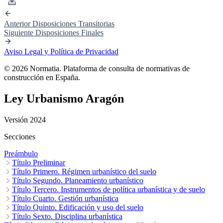
Anterior
Disposiciones Transitorias
Siguiente
Disposiciones Finales
Aviso Legal y Política de Privacidad
© 2026 Normatia. Plataforma de consulta de normativas de
construcción en España.
Ley Urbanismo Aragón
Versión 2024
Secciones
Preámbulo
Título Preliminar
Capítulo I. Disposiciones generales
Título Primero. Régimen urbanístico del suelo
Capítulo II. Organización y
competencias
Capítulo I. Situaciones, clases y categorías del suelo
Título Segundo. Planeamiento urbanístico
Capítulo II.
Estatuto urbanístico de ciudadanía
Capítulo I. Plan general de ordenación urbana
Título Tercero. Instrumentos de política urbanística y de suelo
Capítulo III. Libertad de empresa
Capítulo II. Planes
y actividad urbanística
parciales
Capítulo I. Directriz especial de urbanismo
Título Cuarto. Gestión urbanística
Capítulo III. Planes especiales
Capítulo IV. Régimen estatutario de la
Capítulo IV. Otros
Capítulo II. Sistema de
propiedad del suelo
instrumentos de ordenación urbanística
información urbanística de Aragón
Capítulo I. Disposiciones generales
Título Quinto. Edificación y uso del suelo
Capítulo III. Programas de
Capítulo II. Actuaciones aisladas
Capítulo V. Disposiciones
comunes
coordinación del planeamiento urbanístico
Capítulo III. Actuaciones integradas
Capítulo I. Normas de directa aplicación
Título Sexto. Disciplina urbanística
Capítulo IV. Actuaciones de
Capítulo II. Edificación
Capítulo IV. Norma