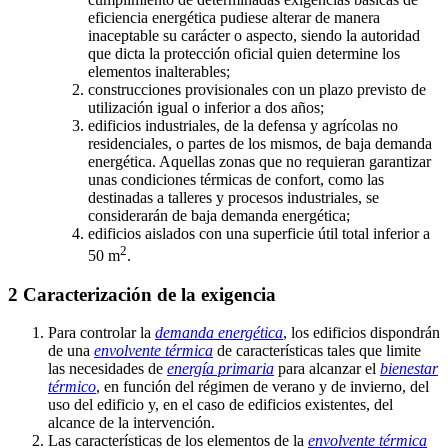
Sistema de detección de presencia
Sistema de temporización
Sistema
eficiencia energética pudiese alterar de manera
dimensional
Sistema urbano de calefacción (o sistema urbano de
inaceptable su carácter o aspecto, siendo la autoridad
refrigeración)
Solicitaciones exteriores
Solicitaciones interiores
que dicta la protección oficial quien determine los
Suelo
Temperatura de consigna
Transmitancia térmica (U)
elementos inalterables;
Transmitancia térmica lineal
Unidad de uso
Uso residencial privado
construcciones provisionales con un plazo previsto de
Valor de eficiencia energética de la instalación (VEEI)
Vehículo
utilización igual o inferior a dos años;
eléctrico
Zona climática
Zona común
Zona térmica
edificios industriales, de la defensa y agrícolas no
residenciales, o partes de los mismos, de baja demanda
energética. Aquellas zonas que no requieran garantizar
unas condiciones térmicas de confort, como las
destinadas a talleres y procesos industriales, se
considerarán de baja demanda energética;
edificios aislados con una superficie útil total inferior a
2
50 m
.
2 Caracterización de la exigencia
Para controlar la
demanda energética
, los edificios dispondrán
de una
envolvente térmica
de características tales que limite
las necesidades de
energía primaria
para alcanzar el
bienestar
térmico
, en función del régimen de verano y de invierno, del
uso del edificio y, en el caso de edificios existentes, del
alcance de la intervención.
Las características de los elementos de la
envolvente térmica