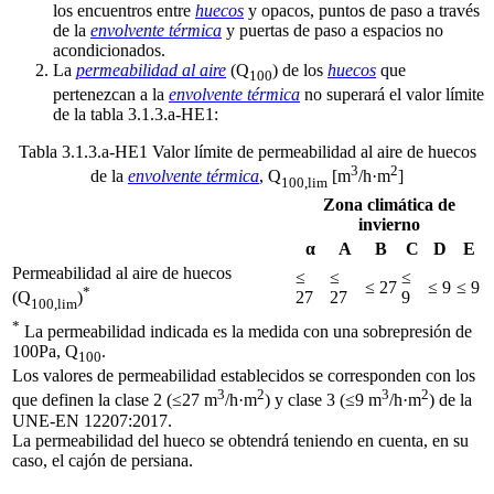
los encuentros entre
huecos
y opacos, puntos de paso a través
de la
envolvente térmica
y puertas de paso a espacios no
acondicionados.
La
permeabilidad al aire
(Q
) de los
huecos
que
100
pertenezcan a la
envolvente térmica
no superará el valor límite
de la tabla 3.1.3.a-HE1:
Tabla 3.1.3.a-HE1 Valor límite de permeabilidad al aire de huecos
3
2
de la
envolvente térmica
, Q
[m
/h·m
]
100,lim
Zona climática de
invierno
α
A
B
C
D
E
Permeabilidad al aire de huecos
≤
≤
≤
≤ 27
≤ 9
≤ 9
*
27
27
9
(Q
)
100,lim
*
La permeabilidad indicada es la medida con una sobrepresión de
100Pa, Q
.
100
Los valores de permeabilidad establecidos se corresponden con los
3
2
3
2
que definen la clase 2 (≤27 m
/h·m
) y clase 3 (≤9 m
/h·m
) de la
UNE-EN 12207:2017.
La permeabilidad del hueco se obtendrá teniendo en cuenta, en su
caso, el cajón de persiana.