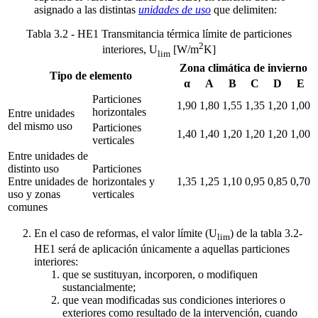
asignado a las distintas
unidades de uso
que delimiten:
Tabla 3.2 - HE1 Transmitancia térmica límite de particiones
2
interiores, U
[W/m
K]
lim
Zona climática de invierno
Tipo de elemento
α
A
B
C
D
E
Particiones
1,90
1,80
1,55
1,35
1,20
1,00
horizontales
Entre unidades
del mismo uso
Particiones
1,40
1,40
1,20
1,20
1,20
1,00
verticales
Entre unidades de
distinto uso
Particiones
Entre unidades de
horizontales y
1,35
1,25
1,10
0,95
0,85
0,70
uso y zonas
verticales
comunes
En el caso de reformas, el valor límite (U
) de la tabla 3.2-
lim
HE1 será de aplicación únicamente a aquellas particiones
interiores:
que se sustituyan, incorporen, o modifiquen
sustancialmente;
que vean modificadas sus condiciones interiores o
exteriores como resultado de la intervención, cuando