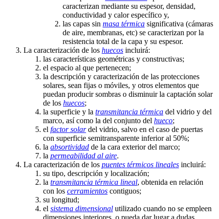
caracterizan mediante su espesor, densidad,
conductividad y calor específico y,
las capas sin
masa térmica
significativa (cámaras
de aire, membranas, etc) se caracterizan por la
resistencia total de la capa y su espesor.
La caracterización de los
huecos
incluirá:
las características geométricas y constructivas;
el espacio al que pertenecen;
la descripción y caracterización de las protecciones
solares, sean fijas o móviles, y otros elementos que
puedan producir sombras o disminuir la captación solar
de los
huecos
;
la superficie y la
transmitancia térmica
del vidrio y del
marco, así como la del conjunto del
hueco
;
el
factor solar
del vidrio, salvo en el caso de puertas
con superficie semitransparente inferior al 50%;
la
absortividad
de la cara exterior del marco;
la
permeabilidad al aire
.
La caracterización de los
puentes térmicos lineales
incluirá:
su tipo, descripción y localización;
la
transmitancia térmica lineal
, obtenida en relación
con los
cerramientos
contiguos;
su longitud;
el
sistema dimensional
utilizado cuando no se empleen
dimensiones interiores, o pueda dar lugar a dudas.