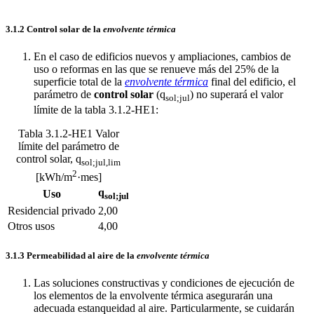
3.1.2 Control solar de la
envolvente térmica
En el caso de edificios nuevos y ampliaciones, cambios de
uso o reformas en las que se renueve más del 25% de la
superficie total de la
envolvente térmica
final del edificio, el
parámetro de
control solar
(q
) no superará el valor
sol;jul
límite de la tabla 3.1.2-HE1:
Tabla 3.1.2-HE1 Valor
límite del parámetro de
control solar, q
sol;jul,lim
2
[kWh/m
·mes]
q
Uso
sol;jul
Residencial privado
2,00
Otros usos
4,00
3.1.3 Permeabilidad al aire de la
envolvente térmica
Las soluciones constructivas y condiciones de ejecución de
los elementos de la envolvente térmica asegurarán una
adecuada estanqueidad al aire. Particularmente, se cuidarán