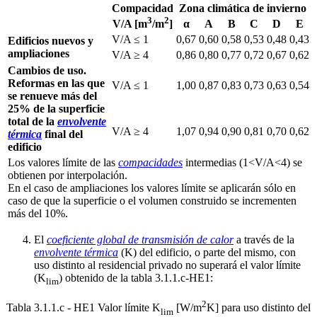
Compacidad
Zona climática de invierno
3
2
α
A
B
C
D
E
V/A [m
/m
]
V/A ≤ 1
0,67
0,60
0,58
0,53
0,48
0,43
Edificios nuevos y
ampliaciones
V/A ≥ 4
0,86
0,80
0,77
0,72
0,67
0,62
Cambios de uso.
Reformas en las que
V/A ≤ 1
1,00
0,87
0,83
0,73
0,63
0,54
se renueve más del
25% de la superficie
total de la
envolvente
V/A ≥ 4
1,07
0,94
0,90
0,81
0,70
0,62
térmica
final del
edificio
Los valores límite de las
compacidades
intermedias (1<V/A<4) se
obtienen por interpolación.
En el caso de ampliaciones los valores límite se aplicarán sólo en
caso de que la superficie o el volumen construido se incrementen
más del 10%.
El
coeficiente global de transmisión de calor
a través de la
envolvente térmica
(K) del edificio, o parte del mismo, con
uso distinto al residencial privado no superará el valor límite
(K
) obtenido de la tabla 3.1.1.c-HE1:
lim
2
Tabla 3.1.1.c - HE1 Valor límite K
[W/m
K] para uso distinto del
lim