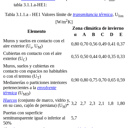
tabla 3.1.1.a-HE1:
Tabla 3.1.1.a - HE1 Valores límite de
transmitancia térmica
, U
lim
2
[W/m
K]
Zona climática de invierno
Elemento
α
A
B
C
D
E
Muros y suelos en contacto con el
0,80
0,70
0,56
0,49
0,41
0,37
aire exterior (U
, U
)
s
M
Cubiertas en contacto con el aire
0,55
0,50
0,44
0,40
0,35
0,33
exterior (U
)
C
Muros, suelos y cubiertas en
contacto con espacios no habitables
o con el terreno (U
)
T
0,90
0,80
0,75
0,70
0,65
0,59
Medianerías o particiones interiores
pertenecientes a la
envolvente
térmica
(U
)
MD
Huecos
(conjunto de marco, vidrio y,
3,2
2,7
2,3
2,1
1,8
1,80
en su caso, cajón de persiana) (U
)*
H
Puertas con superficie
semitransparente igual o inferior al
5,7
50%