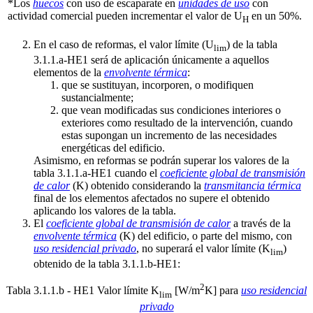
*Los
huecos
con uso de escaparate en
unidades de uso
con
actividad comercial pueden incrementar el valor de U
en un 50%.
H
En el caso de reformas, el valor límite (U
) de la tabla
lim
3.1.1.a-HE1 será de aplicación únicamente a aquellos
elementos de la
envolvente térmica
:
que se sustituyan, incorporen, o modifiquen
sustancialmente;
que vean modificadas sus condiciones interiores o
exteriores como resultado de la intervención, cuando
estas supongan un incremento de las necesidades
energéticas del edificio.
Asimismo, en reformas se podrán superar los valores de la
tabla 3.1.1.a-HE1 cuando el
coeficiente global de transmisión
de calor
(K) obtenido considerando la
transmitancia térmica
final de los elementos afectados no supere el obtenido
aplicando los valores de la tabla.
El
coeficiente global de transmisión de calor
a través de la
envolvente térmica
(K) del edificio, o parte del mismo, con
uso residencial privado
, no superará el valor límite (K
)
lim
obtenido de la tabla 3.1.1.b-HE1:
2
Tabla 3.1.1.b - HE1 Valor límite K
[W/m
K] para
uso residencial
lim
privado