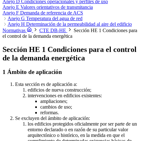
referencia
Anejo D Condiciones operacionales y perfiles de uso
Coeficiente de transmisión luminosa del vidrio (T)
Coeficiente global de transmisión de calor (a través de la envolvente
Anejo E Valores orientativos de transmitancia
térmica del edificio) (K)
Anejo F Demanda de referencia de ACS
Compacidad (V/A)
Condiciones
operacionales
Anejo G Temperatura del agua de red
Consumo (energético)
Consumo de energía primaria
no renovable (Cep,nren)
1 Temperatura media mensual del agua de red
Anejo H Determinación de la permeabilidad al aire del edificio
Consumo de energía primaria total
(Cep,tot)
1 Determinación mediante ensayo
Control solar (qsol;jul)
Cubierta
2 Determinación mediante
Demanda (energética)
Normativas
CTE DB-HE
Sección HE 1 Condiciones para
Edificio de consumo de energía casi nulo
valores de referencia
Eficacia luminosa
Energía
el control de la demanda energética
final
Energía primaria
Energía procedente de fuentes renovables
Envolvente (térmica)
Equipo auxiliar
Espacio habitable
Espacio
Sección HE 1 Condiciones para el control
habitable acondicionado
Espacio habitable no acondicionado
de la demanda energética
Espacio no habitable
Estación de recarga
Fachada
Factor de
mantenimiento (Fm)
Factor de sombra (Fs)
Factor solar (g⊥)
Horas
fuera de consigna
Hueco
Iluminancia
Iluminancia media en el plano
1 Ámbito de aplicación
horizontal (E)
Iluminancia media horizontal mantenida (Em)
Índice
de deslumbramiento unificado (UGR)
Índice de rendimiento de
Esta sección es de aplicación a:
color (Ra)
Inercia térmica
Infraestructura de recarga de vehículos
edificios de nueva construcción;
eléctricos
Invernadero adosado
Lámpara
Luminaria
Masa térmica
intervenciones en edificios existentes:
Material
Medianería
Muro
Muro parietodinámico
Muro Trombe
ampliaciones;
Partición interior
Perfil de uso
Periodo de utilización
Permeabilidad
cambios de uso;
al aire
Potencia a instalar
Potencia del conjunto lámpara más equipo
reformas.
auxiliar
Potencia total del conjunto lámpara más equipo auxiliar
Se excluyen del ámbito de aplicación:
Producto
Puente térmico
Puente térmico lineal
Recinto
Recinto
los edificios protegidos oficialmente por ser parte de un
habitable
Relación del cambio de aire
Salas Técnicas
Sistema de
entorno declarado o en razón de su particular valor
alimentación específico de vehículo eléctrico (SAVE)
Sistema de
arquitectónico o histórico, en la medida en que el
control y regulación
Sistema de aprovechamiento de la luz natural
cumplimiento de determinadas exigencias básicas de