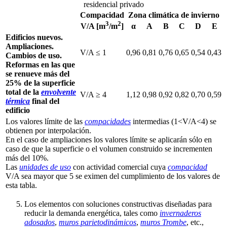
residencial privado
Compacidad
Zona climática de invierno
3
2
α
A
B
C
D
E
V/A [m
/m
]
Edificios nuevos.
Ampliaciones.
V/A ≤ 1
0,96
0,81
0,76
0,65
0,54
0,43
Cambios de uso.
Reformas en las que
se renueve más del
25% de la superficie
total de la
envolvente
V/A ≥ 4
1,12
0,98
0,92
0,82
0,70
0,59
térmica
final del
edificio
Los valores límite de las
compacidades
intermedias (1<V/A<4) se
obtienen por interpolación.
En el caso de ampliaciones los valores límite se aplicarán sólo en
caso de que la superficie o el volumen construido se incrementen
más del 10%.
Las
unidades de uso
con actividad comercial cuya
compacidad
V/A sea mayor que 5 se eximen del cumplimiento de los valores de
esta tabla.
Los elementos con soluciones constructivas diseñadas para
reducir la demanda energética, tales como
invernaderos
adosados
,
muros parietodinámicos
,
muros Trombe
, etc.,