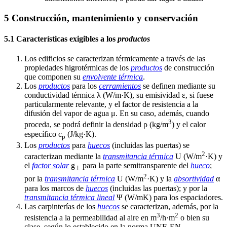
5 Construcción, mantenimiento y conservación
5.1 Características exigibles a los
productos
Los edificios se caracterizan térmicamente a través de las
propiedades higrotérmicas de los
productos
de construcción
que componen su
envolvente térmica
.
Los
productos
para los
cerramientos
se definen mediante su
conductividad térmica λ (W/m·K), su emisividad ε, si fuese
particularmente relevante, y el factor de resistencia a la
difusión del vapor de agua μ. En su caso, además, cuando
3
proceda, se podrá definir la densidad ρ (kg/m
) y el calor
específico c
(J/kg·K).
p
Los
productos
para
huecos
(incluidas las puertas) se
2
caracterizan mediante la
transmitancia térmica
U (W/m
·K) y
el
factor solar
g
para la parte semitransparente del
hueco
;
⊥
2
por la
transmitancia térmica
U (W/m
·K) y la
absortividad
α
para los marcos de
huecos
(incluidas las puertas); y por la
transmitancia térmica lineal
Ψ (W/mK) para los espaciadores.
Las carpinterías de los
huecos
se caracterizan, además, por la
3
2
resistencia a la permeabilidad al aire en m
/h·m
o bien su
clase, según lo establecido en la norma UNE-EN