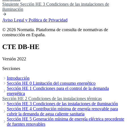
Suelo
Temperatura de consigna
Transmitancia térmica (U)
Siguiente
Sección HE 3 Condiciones de las instalaciones de
Transmitancia térmica lineal
Unidad de uso
Uso residencial privado
iluminación
Valor de eficiencia energética de la instalación (VEEI)
Vehículo
eléctrico
Zona climática
Zona común
Zona térmica
Aviso Legal y Política de Privacidad
© 2026 Normatia. Plataforma de consulta de normativas de
construcción en España.
CTE DB-HE
Versión 2022
Secciones
Introducción
I Objeto
Sección HE 0 Limitación del consumo energético
II Ámbito de aplicación
III Criterios generales de aplicación
IV Criterios de aplicación en edificios existentes
1 Ámbito de aplicación
Sección HE 1 Condiciones para el control de la demanda
2 Caracterización de la exigencia
V Condiciones
3
particulares para el cumplimiento del DB-HE
Cuantificación de la exigencia
energética
4 Procedimiento y datos para la
VI Términos y
definiciones
determinación del consumo energético
1 Ámbito de aplicación
Sección HE 2 Condiciones de las instalaciones térmicas
2 Caracterización de la exigencia
5 Justificación de la
3
exigencia
Cuantificación de la exigencia
Sección HE 3 Condiciones de las instalaciones de iluminación
6 Construcción, mantenimiento y conservación
4 Justificación de la exigencia
5
Construcción, mantenimiento y conservación
1 Ámbito de aplicación
Sección HE 4 Contribución mínima de energía renovable para
2 Caracterización de la exigencia
3
Cuantificación de la exigencia
cubrir la demanda de agua caliente sanitaria
4 Justificación de la exigencia
5
Construcción, mantenimiento y conservación
1 Ámbito de aplicación
Sección HE 5 Generación mínima de energía eléctrica procedente
2 Caracterización de la exigencia
3
Cuantificación de la exigencia
de fuentes renovables
4 Justificación de la exigencia
5