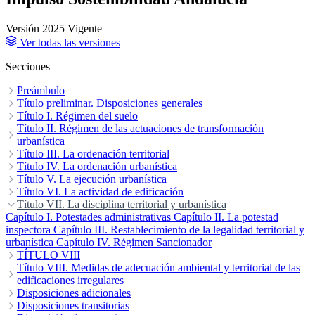
Versión 2025
Vigente
Ver todas las versiones
Secciones
Preámbulo
EXPOSICIÓN DE MOTIVOS
Título preliminar. Disposiciones generales
Artículo 1. Objeto de la Ley.
Título I. Régimen del suelo
Artículo 2. Competencias
administrativas.
Capítulo I. Clasificación del suelo
Título II. Régimen de las actuaciones de transformación
Artículo 3. Actividades y fines de la ordenación
Capítulo II. Régimen urbanístico
territorial y urbanística.
de la propiedad del suelo
urbanística
Artículo 4. Principios generales de la
Capítulo III. Usos y actividades en suelo
ordenación y de la actividad territorial y urbanística.
rústico
Capítulo I. Principios generales
Título III. La ordenación territorial
Capítulo II. Actuaciones de
Artículo 5.
Determinaciones de los instrumentos de ordenación territorial y
transformación urbanística en suelo urbano
Capítulo I. Principios y directrices generales
Título IV. La ordenación urbanística
Capítulo III. Actuaciones
Capítulo II. Los
urbanística.
de transformación urbanística en suelo rústico
instrumentos de ordenación territorial
Capítulo I. La ordenación urbanística
Título V. La ejecución urbanística
Artículo 6. Normas de aplicación directa.
Capítulo III. Planes y
Capítulo II. Tramitación,
Artículo 7.
Invalidez de los instrumentos de ordenación territorial y urbanística.
actuaciones con incidencia en la ordenación del territorio
aprobación y vigencia de los instrumentos de ordenación urbanística
Capítulo I. Disposiciones generales
Título VI. La actividad de edificación
Capítulo II. La ejecución de las
Capítulo
Artículo 8. Cooperación, colaboración y coordinación
IV. Efectos y vigencia de los instrumentos de ordenación territorial
actuaciones sistemáticas
Capítulo I. La ejecución de las obras de edificación
Título VII. La disciplina territorial y urbanística
Capítulo III. La ejecución de las
Capítulo II.
interadministrativas.
actuaciones asistemáticas
Medios de intervención administrativa sobre la actividad de
Capítulo I. Potestades administrativas
Artículo 9. Colaboración público-privada.
Capítulo IV. La obtención y ejecución de
Capítulo II. La potestad
Artículo 10. La participación ciudadana.
sistemas generales y locales
edificación
inspectora
Capítulo III. Restablecimiento de la legalidad territorial y
Capítulo III. La conservación y rehabilitación de las
Capítulo V. Las áreas de gestión
Artículo 11. Sistema de
información territorial y urbanística.
integrada
edificaciones
urbanística
Capítulo VI. La expropiación forzosa por razón de
Capítulo IV. Régimen Sancionador
urbanismo
TÍTULO VIII
Capítulo VII. Instrumentos de intervención del mercado
de suelo
Medidas de adecuación ambiental y territorial de las edificaciones
Título VIII. Medidas de adecuación ambiental y territorial de las
irregulares
edificaciones irregulares
Artículo 173. La situación de asimilado a fuera de ordenación.
Disposiciones adicionales
Artículo 174. Efectos de la declaración de asimilado a fuera de
Disposición adicional primera. Reservas para sistemas generales y
Disposiciones transitorias