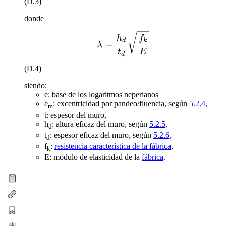
(D.3)
donde
\lambda = \frac{h_d}{t
h
f
d
k
=
λ
t
E
d
(D.4)
siendo:
e: base de los logaritmos neperianos
e
: excentricidad por pandeo/fluencia, según
5.2.4
,
m
t: espesor del muro,
h
: altura eficaz del muro, según
5.2.5
,
d
t
: espesor eficaz del muro, según
5.2.6
,
d
f
:
resistencia característica de la fábrica
,
k
E: módulo de elasticidad de la
fábrica
.