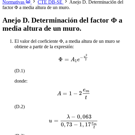
Normativas
CTE DB-SE
Anejo D. Determinación del
factor Φ a media altura de un muro.
Anejo D. Determinación del factor Φ a
media altura de un muro.
El valor del coeficiente Φ, a media altura de un muro se
obtiene a partir de la expresión:
2
\Phi = A_1 e^{-\frac{
u
−
Φ
=
A
e
2
1
(D.1)
donde:
e
A = 1 - 2 \frac{e_m}{t}
m
=
1
−
2
A
t
(D.2)
−
0
,
063
λ
u = \frac{\lambda - 0,0
=
u
e
0
,
73
−
1
,
17
m
t