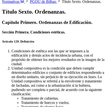
Capítulo Primero. Criterios Generales
Capítulo Segundo. Protección
Normativas
PGOU de Bilbao
Título Sexto. Ordenanzas.
Patrimonio Edificado
Capítulo Tercero. Protección de Locales
Interiores de la Edificación.
Capítulo Cuarto. Conjuntos de Interés
Título Sexto. Ordenanzas.
Ambiental y Conjuntos Urbanos Homogéneos.
Capítulo Quinto.
Elementos (No Edificaciones)
Capítulo Sexto. Patrimonio
Capítulo Primero. Ordenanzas de Edificación.
Arqueológico
Sección Primera. Condiciones estéticas.
Artículo 120. Definición
Condiciones de estética son las que se imponen a la
edificación y demás actos de incidencia urbana, con el
propósito de obtener los mejores resultados en la imagen de la
ciudad.
Unidad compositiva es la condición que deben cumplir
determinados edificios o conjunto de edificios respondiendo a
un diseño unitario, sin perjuicio de su ejecución en fases. La
Unidad compositiva se referirá a la envolvente y tratamiento
de fachadas, así como a la urbanización si la hubiera,
pudiendo ser completa o parcial, de acuerdo con la siguiente
clasificación:
Tratamiento de cubiertas.
Tratamiento de huecos y vuelos.
Tratamiento de plantas bajas.