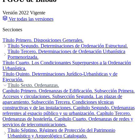
Versión 2022
Vigente
Ver todas las versiones
Secciones
Título Primero. Disposiciones Generales.
Título Segundo. Determinaciones de Ordenación Estructural.
Capítulo Primero. La Calificación Global.
Título Tercero. Determinaciones de Ordenación Urbanística
Capítulo Segundo.
Régimen General del Suelo No Urbanizable.
Pormenorizada.
Capítulo Tercero.
Régimen Jurídico, de Desarrollo y Ejecución de la Ordenación
Capítulo Primero. Las Subzonas Pormenorizadas.
Título Cuarto. Los Condicionantes Superpuestos a la Ordenación
Capítulo
Urbanística.
Segundo. Los Usos Urbanísticos Pormenorizados.
Urbanística.
Capítulo Cuarto. Vinculación Normativa de la
Capítulo Tercero.
Ordenación Urbanística Estructural
Régimen de edificación pormenorizado.
Título Quinto. Determinaciones Jurídico-Urbanísticas y de
Capítulo Cuarto. Régimen
de uso de las subzonas pormenorizadas.
Ejecución.
Capítulo Quinto.
Condiciones formales de determinación y modificación de la
Título Sexto. Ordenanzas.
ordenación pormenorizada.
Capítulo Primero. Ordenanzas de Edificación.
Subsección Primera.
Accesos y circulaciones.
Subsección Segunda. Las plazas de
aparcamiento.
Subsección Tercera. Condiciones técnicas
constructivas y de las instalaciones.
Capítulo Segundo. Ordenanzas
referentes al espacio público y su urbanización.
Capítulo Tercero.
Ordenanzas de hostelería.
Capítulo Cuarto. Ordenanzas de redes y
servicios de telecomunicaciones.
Título Séptimo. Régimen de Protección del Patrimonio
Urbanístico y Arqueológico Catalogado.