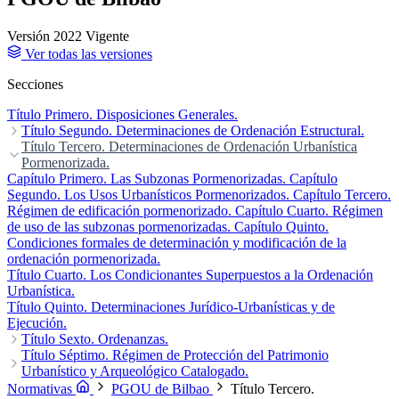
Versión 2022
Vigente
Ver todas las versiones
Secciones
Título Primero. Disposiciones Generales.
Título Segundo. Determinaciones de Ordenación Estructural.
Capítulo Primero. La Calificación Global.
Título Tercero. Determinaciones de Ordenación Urbanística
Capítulo Segundo.
Régimen General del Suelo No Urbanizable.
Pormenorizada.
Capítulo Tercero.
Régimen Jurídico, de Desarrollo y Ejecución de la Ordenación
Capítulo Primero. Las Subzonas Pormenorizadas.
Capítulo
Urbanística.
Segundo. Los Usos Urbanísticos Pormenorizados.
Capítulo Cuarto. Vinculación Normativa de la
Capítulo Tercero.
Ordenación Urbanística Estructural
Régimen de edificación pormenorizado.
Capítulo Cuarto. Régimen
de uso de las subzonas pormenorizadas.
Capítulo Quinto.
Condiciones formales de determinación y modificación de la
ordenación pormenorizada.
Título Cuarto. Los Condicionantes Superpuestos a la Ordenación
Urbanística.
Título Quinto. Determinaciones Jurídico-Urbanísticas y de
Ejecución.
Título Sexto. Ordenanzas.
Capítulo Primero. Ordenanzas de Edificación.
Título Séptimo. Régimen de Protección del Patrimonio
Subsección Primera.
Accesos y circulaciones.
Urbanístico y Arqueológico Catalogado.
Subsección Segunda. Las plazas de
aparcamiento.
Capítulo Primero. Criterios Generales
Subsección Tercera. Condiciones técnicas
Capítulo Segundo. Protección
Normativas
PGOU de Bilbao
Título Tercero.