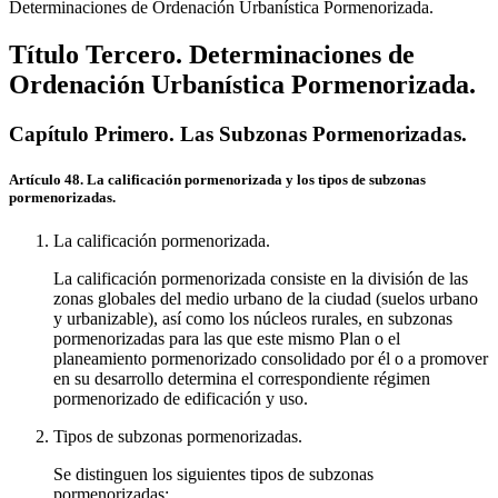
constructivas y de las instalaciones.
Patrimonio Edificado
Capítulo Tercero. Protección de Locales
Capítulo Segundo. Ordenanzas
Determinaciones de Ordenación Urbanística Pormenorizada.
referentes al espacio público y su urbanización.
Interiores de la Edificación.
Capítulo Cuarto. Conjuntos de Interés
Capítulo Tercero.
Ordenanzas de hostelería.
Ambiental y Conjuntos Urbanos Homogéneos.
Capítulo Cuarto. Ordenanzas de redes y
Capítulo Quinto.
Título Tercero. Determinaciones de
servicios de telecomunicaciones.
Elementos (No Edificaciones)
Capítulo Sexto. Patrimonio
Ordenación Urbanística Pormenorizada.
Arqueológico
Capítulo Primero. Las Subzonas Pormenorizadas.
Artículo 48. La calificación pormenorizada y los tipos de subzonas
pormenorizadas.
La calificación pormenorizada.
La calificación pormenorizada consiste en la división de las
zonas globales del medio urbano de la ciudad (suelos urbano
y urbanizable), así como los núcleos rurales, en subzonas
pormenorizadas para las que este mismo Plan o el
planeamiento pormenorizado consolidado por él o a promover
en su desarrollo determina el correspondiente régimen
pormenorizado de edificación y uso.
Tipos de subzonas pormenorizadas.
Se distinguen los siguientes tipos de subzonas
pormenorizadas: