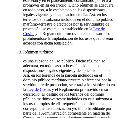
este Plan y en el planeamiento consolidado por él o a
promover en su desarrollo. Dicho régimen se adecuará,
en todo caso, a lo establecido en las disposiciones
legales vigentes y de aplicación en ella. Así, en los
terrenos de la subzona incluidos en el dominio público
marítimo-terrestre o afectados por la servidumbre de
protección, se estará a lo establecido en la
Ley de
Costas
y el Reglamento promovido en su desarrollo,
prohibiéndose la implantación de los usos que no sean
acordes con dicha legislación.
Régimen jurídico:
es una subzona de uso público. Dicho régimen se
adecuará, en todo caso, a lo establecido en las
disposiciones legales vigentes y de aplicación en ella.
Así, en los terrenos de la parcela incluidos en el
dominio público marítimo-terrestre o afectados por la
servidumbre de protección, se estará a lo establecido en
la
Ley de Costas
y el Reglamento promovido en su
desarrollo. El destino de los terrenos del dominio
público marítimo-terrestre incluidos en esta subzona a
los usos propios de ella requerirá la emisión de la
correspondiente autorización y/o título habilitante por
parte de la Administración competente en materia de
Costas, en los supuestos y términos requeridos por la