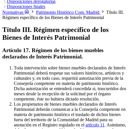
Castillos.
Disposición transitoria primera. Catálogos de bienes y espacios
Disposiciones derogatorias
Disposición adicional segunda. Otros Bienes de Interés
Patrimonial.
protegidos.
Disposición derogatoria única. Derogación normativa.
Disposiciones finales
Disposición transitoria segunda. Adaptación y
Disposición adicional tercera. Régimen aplicable a
obras y usos en Bienes de Interés Cultural y en Bienes de Interés
terminación de declaraciones.
Disposición final primera. Modificación del artículo 45.5 de la Ley
Disposición transitoria tercera.
Normativas
Patrimonio Histórico Com. Madrid
Título III.
Patrimonial.
Adaptación de planes especiales.
9/1995, de 28 de marzo, de Medidas de Política Territorial, Suelo y
Disposición adicional cuarta. Obras de excepcional
Régimen específico de los Bienes de Interés Patrimonial
interés. Deber de conservar.
Urbanismo.
Disposición final segunda. Adición de una nueva
Disposición adicional quinta. Difusión
del patrimonio histórico.
disposición transitoria a la Ley 9/1995, de 28 de marzo, de Medidas
Disposición adicional sexta. Bienes
Título III. Régimen específico de los
muebles de la Iglesia Católica. Exportación.
de Política Territorial, Suelo y Urbanismo.
Disposición final tercera.
Disposición adicional
Bienes de Interés Patrimonial
séptima. Nueva redacción de la disposición transitoria de la Ley
Desarrollo reglamentario.
Disposición final cuarta. Entrada en vigor.
3/2007, de 26 de julio, de Medidas Urgentes de Modernización del
Gobierno y la Administración de la Comunidad de Madrid.
Artículo 17. Régimen de los bienes muebles
Disposición adicional octava. Declaraciones responsables y
declarados de Interés Patrimonial.
comunicación previa.
Toda intervención sobre bienes muebles declarados de Interés
Patrimonial deberá respetar sus valores históricos, artísticos y
culturales y, en todo caso, requerirá autorización previa de la
Consejería competente en materia de patrimonio histórico.
Dicha autorización se entenderá concedida si, trascurridos dos
meses desde la recepción de la solicitud por el órgano
competente, éste no hubiera dictado resolución.
Los propietarios de bienes muebles declarados de Interés
Patrimonial deberán comunicar a la Consejería competente en
materia de patrimonio histórico el traslado de dichos bienes
fuera del territorio de la Comunidad de Madrid para su
anotación en el Registro regulado en el
artículo 11
. Asimismo,