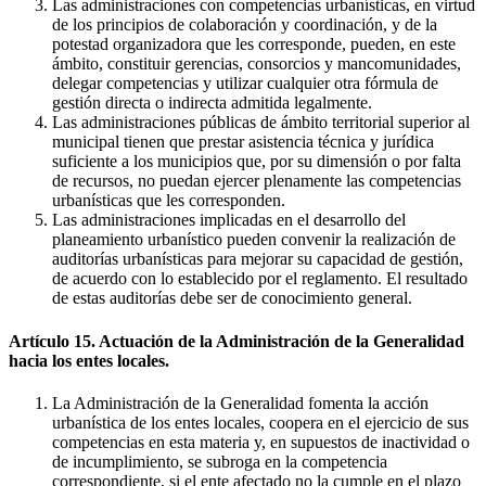
Las administraciones con competencias urbanísticas, en virtud
Disposición adicional vigésima. Incremento efectivo de la
Solicitudes de autorización de usos y obras en suelo no urbanizable
de los principios de colaboración y coordinación, y de la
producción de energía mediante energías renovables.
y en suelo urbanizable no delimitado y de usos y obras
Disposición
potestad organizadora que les corresponde, pueden, en este
adicional vigésima primera. Sustitución de las referencias en la
provisionales.
Disposición transitoria decimoquinta. Autorización de
ámbito, constituir gerencias, consorcios y mancomunidades,
normativa vigente a la Comisión de Urbanismo de Cataluña y a la
la rehabilitación o la reconstrucción de masías, casas u otras
delegar competencias y utilizar cualquier otra fórmula de
Comisión de Política Territorial y de Urbanismo de Cataluña.
edificaciones situadas en suelo no urbanizable en ausencia de
gestión directa o indirecta admitida legalmente.
Disposición adicional vigésima segunda. Formulación y tramitación
catálogo, y ampliación de edificaciones y actividades en suelo no
Las administraciones públicas de ámbito territorial superior al
del planeamiento director urbanístico de interés metropolitano.
urbanizable.
Disposición transitoria decimosexta. Expedientes de
municipal tienen que prestar asistencia técnica y jurídica
Disposición adicional vigésima tercera. Participación del Área
protección de la legalidad urbanística.
Disposición transitoria
suficiente a los municipios que, por su dimensión o por falta
Metropolitana de Barcelona en la formulación de los planes
decimoséptima. Régimen de otros procedimientos iniciados antes de
de recursos, no puedan ejercer plenamente las competencias
directores urbanísticos para atender a intereses suprametropolitanos
la entrada en vigor de esta Ley.
Disposición transitoria decimoctava.
urbanísticas que les corresponden.
que afecten al ámbito metropolitano.
Disposiciones de aplicación hasta la adaptación del Reglamento de
Disposición adicional vigésima
Las administraciones implicadas en el desarrollo del
cuarta. Densidad del uso residencial en el techo destinado a vivienda
la Ley de urbanismo.
Disposición transitoria decimonovena.
planeamiento urbanístico pueden convenir la realización de
de protección pública.
Procedimientos de otorgamiento de licencias urbanísticas para la
Disposición adicional vigésima quinta.
auditorías urbanísticas para mejorar su capacidad de gestión,
Urbanizaciones con déficits urbanísticos.
reconstrucción o rehabilitación de determinadas construcciones en
Disposición adicional
de acuerdo con lo establecido por el reglamento. El resultado
vigésima sexta. Planes urbanísticos para la implantación de
suelo no urbanizable.
Disposición transitoria vigésima.
de estas auditorías debe ser de conocimiento general.
actuaciones declaradas de interés general superior.
Equipamientos de alojamiento dotacional de iniciativa privada.
Disposición
adicional vigésima séptima. Régimen urbanístico de las viviendas de
Disposición transitoria vigésima primera. Régimen transitorio de
uso turístico.
atribución de competencias urbanísticas de la Administración de la
Disposición adicional vigésima octava. Dotación de
Artículo 15. Actuación de la Administración de la Generalidad
plazas de aparcamiento en la vivienda de protección pública de
Generalidad.
Disposición transitoria vigésima segunda. Plazo de
hacia los entes locales.
alquiler y en el alojamiento dotacional.
disolución de los consorcios urbanísticos para la ejecución de las
Disposición adicional
vigésima novena. Habilitación de los colegios profesionales y las
áreas residenciales estratégicas.
Disposición transitoria vigésima
La Administración de la Generalidad fomenta la acción
entidades colaboradoras en el procedimiento de concesión de
tercera. Aplicación de la reducción de los porcentajes de cesión de
urbanística de los entes locales, coopera en el ejercicio de sus
licencias urbanísticas.
suelo con aprovechamiento en suelo urbano no consolidado.
competencias en esta materia y, en supuestos de inactividad o
de incumplimiento, se subroga en la competencia
correspondiente, si el ente afectado no la cumple en el plazo