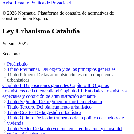
Aviso Legal y Política de Privacidad
© 2026 Normatia. Plataforma de consulta de normativas de
construcción en España.
Ley Urbanismo Cataluña
Versión 2025
Secciones
Preámbulo
Artículo único.
Título Preliminar. Del objeto y de los principios generales
Disposición adicional primera.
Disposición adicional
segunda.
Capítulo I. Objeto de la Ley y atribución de competencias
Título Primero. De las administraciones con competencias
Disposición adicional tercera.
Disposición derogatoria.
Capítulo
Disposición final primera.
II. Principios generales de la actuación urbanística
urbanísticas
Disposición final segunda.
Capítulo I. Disposiciones generales
Capítulo II. Órganos
urbanísticos de la Generalidad
Capítulo III. Entidades urbanísticas
especiales y condición de administración actuante
Título Segundo. Del régimen urbanístico del suelo
Capítulo I. Régimen urbanístico y clasificación del suelo
Título Tercero. Del planeamiento urbanístico
Capítulo II.
Reservas para sistemas urbanísticos generales y locales
Capítulo I. Figuras del planeamiento urbanístico
Título Cuarto. De la gestión urbanística
Capítulo II.
Capítulo III.
Aprovechamiento urbanístico
Formulación y tramitación de las figuras del planeamiento
Capítulo I. Disposiciones generales
Título Quinto. De los instrumentos de la política de suelo y de
Capítulo IV. Derechos y deberes de
Capítulo II. Sistemas de
las personas propietarias
urbanístico
actuación urbanística
vivienda
Capítulo III. Efectos de la aprobación de las figuras del
Capítulo III. Sistema de actuación urbanística
Capítulo V. Régimen de uso provisional del
suelo
planeamiento urbanístico
por reparcelación
Capítulo I. Actuaciones estratégicas de interés supramunicipal
Título Sexto. De la intervención en la edificación y el uso del
Capítulo IV. Sistema de actuación urbanística por
Capítulo IV. Valoraciones y supuestos
indemnizatorios
expropiación
Capítulo II. Reservas de terrenos de posible adquisición
suelo y del subsuelo
Capítulo V. Ocupación directa
Capítulo III.