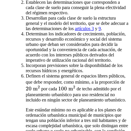
Establecen las determinaciones que corresponden a
cada clase de suelo para conseguir la plena efectividad
del régimen respectivo.
Desarrollan para cada clase de suelo la estructura
general y el modelo del territorio, que se debe adecuar a
las determinaciones de los
artículos 3
y
9
.
Determinan los indicadores de crecimiento, población,
recursos y desarrollo económico y social del sistema
urbano que deban ser considerados para decidir la
oportunidad y la conveniencia de cada actuación, de
acuerdo con los intereses públicos derivados del
imperativo de utilización racional del territorio.
Incorporan previsiones sobre la disponibilidad de los
recursos hídricos y energéticos.
Definen el sistema general de espacios libres públicos,
20
que debe responder, como mínimo, a la proporción de
2
2
20
m
100\text{
100
m
m
por cada
de techo admitido por el
planeamiento urbanístico para uso residencial no
m}^2
incluido en ningún sector de planeamiento urbanístico.
Este estándar mínimo no es aplicable a los planes de
ordenación urbanística municipal de municipios que
tengan una población inferior a tres mil habitantes y de
escasa complejidad urbanística, que solo distingan entre
suelo urbano y suelo no urbanizable, con la condición