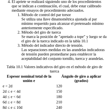
El apriete se realizará siguiendo uno de los procedimientos
que se indican a continuación, el cual, debe estar calibrado
mediante ensayos de procedimiento adecuados.
Método de control del par torsor
Se utiliza una llave dinamométrica ajustada al par
mínimo requerido para alcanzar el pretensado mínimo
anteriormente especificado.
Método del giro de tuerca
Se marca la posición de "apretado a tope" y luego se da
el giro de la tuerca indicado en la tabla 10.1
Método del indicador directo de tensión.
Las separaciones medidas en las arandelas indicadoras
de tensión pueden promediarse para establecer la
aceptabilidad del conjunto tornillo, tuerca y arandelas.
Tabla 10.1 Valores indicativos del giro en el método de giro de
tuerca
Espesor nominal total de la
Ángulo de giro a aplicar
unión e
(grados)
e < 2d
120
2d ≤ e < 4d
150
4d ≤ e < 6d
180
6d ≤ e < 8d
210
8d ≤ e ≤ 10d
240