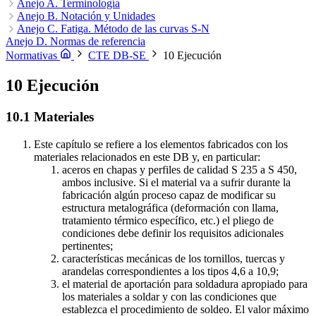
proyecto
13.1 Inspección
Anejo A. Terminología
12.3 Control de calidad de los materiales
13.2 Mantenimiento
12.4 Control de
calidad de la fabricación
Unión de fuerza
Anejo B. Notación y Unidades
Unión de atado
12.5 Control de calidad del montaje
Empalme
Daño de fatiga
Control
de calidad
B.1 Notación
Anejo C. Fatiga. Método de las curvas S-N
B.2 Unidades
C.1 Generalidades
Anejo D. Normas de referencia
C.2 Símbolos
C.3 Comprobación de la fatiga
C.4
Comprobación
Normativas
CTE DB-SE
10 Ejecución
10 Ejecución
10.1 Materiales
Este capítulo se refiere a los elementos fabricados con los
materiales relacionados en este DB y, en particular:
aceros en chapas y perfiles de calidad S 235 a S 450,
ambos inclusive. Si el material va a sufrir durante la
fabricación algún proceso capaz de modificar su
estructura metalográfica (deformación con llama,
tratamiento térmico específico, etc.) el pliego de
condiciones debe definir los requisitos adicionales
pertinentes;
características mecánicas de los tornillos, tuercas y
arandelas correspondientes a los tipos 4,6 a 10,9;
el material de aportación para soldadura apropiado para
los materiales a soldar y con las condiciones que
establezca el procedimiento de soldeo. El valor máximo