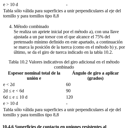
e > 10 d
-
Tabla sólo válida para superficies a unir perpendiculares al eje del
tornillo y para tornillos tipo 8,8
Método combinado
Se realiza un apriete inicial por el método a), con una llave
ajustada a un par torsor con el que alcance el 75% del
pretensado mínimo definido en este apartado, a continuación
se marca la posición de la tuerca (como en el método b) y, por
último, se da el giro de tuerca indicado en la tabla 10.2.
Tabla 10.2 Valores indicativos del giro adicional en el método
combinado
Espesor nominal total de la
Ángulo de giro a aplicar
unión e
(grados)
e < 2d
60
2d ≤ e < 6d
90
6d ≤ e ≤ 10 d
120
e > 10 d
-
Tabla sólo válida para superficies a unir perpendiculares al eje del
tornillo y para tornillos tipo 8,8
10.4.6 Superficies de contacto en uniones resistentes al