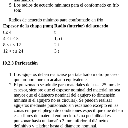
Los radios de acuerdo mínimos para el conformado en frío
son:
Radios de acuerdo mínimos para conformado en frío
Espesor de la chapa (mm)
Radio (interior) del acuerdo
t ≤ 4
t
4 < t ≤ 8
1,5 t
8 < t ≤ 12
2 t
12 < t ≤ 24
3 t
10.2.3 Perforación
Los agujeros deben realizarse por taladrado u otro proceso
que proporcione un acabado equivalente.
El punzonado se admite para materiales de hasta 25 mm de
espesor, siempre que el espesor nominal del material no sea
mayor que el diámetro nominal del agujero (o dimensión
mínima si el agujero no es circular). Se pueden realizar
agujeros mediante punzonado sin escariado excepto en las
zonas en que el pliego de condiciones especifique que deban
estar libres de material endurecido. Una posibilidad es
punzonar hasta un tamaño 2 mm inferior al diámetro
definitivo y taladrar hasta el diámetro nominal.