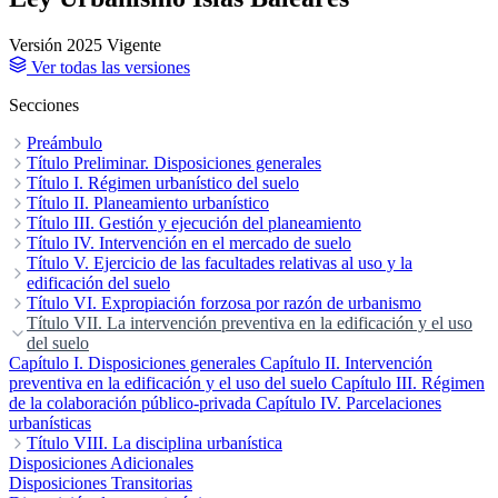
Versión 2025
Vigente
Ver todas las versiones
Secciones
Preámbulo
Exposición de motivos
Título Preliminar. Disposiciones generales
Capítulo I. Principios generales y finalidades específicas
Título I. Régimen urbanístico del suelo
Capítulo II.
Competencias administrativas
Capítulo I. Clasificación del suelo
Título II. Planeamiento urbanístico
Capítulo II. Conceptos generales
Capítulo III. Derechos y deberes de la propiedad
Capítulo I. Instrumentos
Título III. Gestión y ejecución del planeamiento
Capítulo II. Formación y aprobación de los
instrumentos de planeamiento urbanístico
Capítulo I. Disposiciones generales
Título IV. Intervención en el mercado de suelo
Capítulo II. Sistemas de
Capítulo III. Vigencia,
modificación y revisión del planeamiento urbanístico
actuación
Capítulo I. Patrimonio público de suelo
Título V. Ejercicio de las facultades relativas al uso y la
Capítulo III. Sistema de reparcelación
Capítulo II. Derecho de
Capítulo IV.
Capítulo IV.
Efectos de la aprobación de los planes
Sistema de expropiación
superficie
edificación del suelo
Capítulo III. Derechos de tanteo y retracto
Capítulo V. Ocupación directa
Capítulo V. Normas de
Capítulo VI.
aplicación directa
Convenios urbanísticos
Capítulo I. Obligación de urbanizar y de edificar y consecuencias
Título VI. Expropiación forzosa por razón de urbanismo
del no ejercicio en plazo del derecho a edificar
Capítulo I. Supuestos y procedimientos
Título VII. La intervención preventiva en la edificación y el uso
Capítulo II. Ocupación y
Capítulo II. Obras y
construcciones
adquisición de las fincas
del suelo
Capítulo III. Las actuaciones de reforma interior y
Capítulo III. Reversión y expropiación por
regeneración urbanas
ministerio de la ley
Capítulo I. Disposiciones generales
Capítulo IV. Comisión de Valoraciones de
Capítulo II. Intervención
Expropiación de las Illes Balears
preventiva en la edificación y el uso del suelo
Capítulo III. Régimen
de la colaboración público-privada
Capítulo IV. Parcelaciones
urbanísticas
Título VIII. La disciplina urbanística
Capítulo I. La inspección urbanística
Disposiciones Adicionales
Capítulo II. Las infracciones
urbanísticas
Disposiciones Transitorias
Capítulo III. Sanciones por infracción urbanística