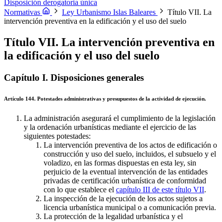
Capítulo IV. Las licencias u órdenes de ejecución incompatibles con
Disposición derogatoria única
la ordenación urbanística
Capítulo V. Procedimientos en materia de
Normativas
Ley Urbanismo Islas Baleares
Título VII. La
disciplina urbanística
intervención preventiva en la edificación y el uso del suelo
Título VII. La intervención preventiva en
la edificación y el uso del suelo
Capítulo I. Disposiciones generales
Artículo 144. Potestades administrativas y presupuestos de la actividad de ejecución.
La administración asegurará el cumplimiento de la legislación
y la ordenación urbanísticas mediante el ejercicio de las
siguientes potestades:
La intervención preventiva de los actos de edificación o
construcción y uso del suelo, incluidos, el subsuelo y el
voladizo, en las formas dispuestas en esta ley, sin
perjuicio de la eventual intervención de las entidades
privadas de certificación urbanística de conformidad
con lo que establece el
capítulo III de este título VII
.
La inspección de la ejecución de los actos sujetos a
licencia urbanística municipal o a comunicación previa.
La protección de la legalidad urbanística y el