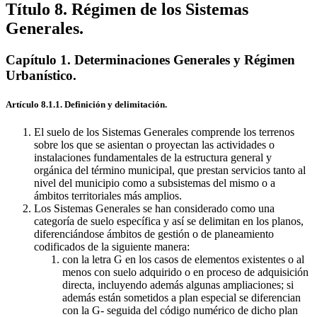
Unitarios a Conservar (RU).
la Protección del Medio Ambiente.
presente volumen de normas urbanísticas.
Capítulo 16. Equipamientos.
Capítulo 10. Evaluaciones
Modificaciones de plan
Capítulo
Título 8. Régimen de los Sistemas
17. Espacios Libres y Zonas Verdes.
Ambientales en el Desarrollo del Plan.
general aprobadas definitivamente, que delimitan sectores con
Capítulo 18. Parcela Industrial
Capítulo 11. Regulación de
Generales.
Compacta (IC).
los Niveles Sonoros Ambientales.
ordenación pormenorizada, de suelo urbanizable, las cuales
Capítulo 19. Parcela Industrial Exenta (IX).
Capítulo 12. Fomento de la
Capítulo 20. Gran Parcela Industrial (IG).
Eficacia Energética y Utilización de Energías Renovables.
contienen normas particulares aplicables a los planes parciales que
Capítulo 21. Enclaves
Capítulo
Terciarios (RT).
13. Reutilización de los Residuos.
delimitan.
Capítulo 22. Ejes Mixtos (MX).
Capítulo 23. Usos
Capítulo 1. Determinaciones Generales y Régimen
Singulares en Parcela Ajardinada (AJ).
Capítulo 24. Ordenación
Urbanístico.
Remitida al Planeamiento Anterior (Ámbitos UA, UH, UM).
Capítulo 25. Unidades de Actuación (Ámbitos UE) y Estudios de
Artículo 8.1.1. Definición y delimitación.
Detalle (Ámbitos UD) establecidos expresamente por el Plan
General en Suelo Urbano No Consolidado.
Capítulo 26. Planes
Especiales en Suelo Urbano.
El suelo de los Sistemas Generales comprende los terrenos
sobre los que se asientan o proyectan las actividades o
instalaciones fundamentales de la estructura general y
orgánica del término municipal, que prestan servicios tanto al
nivel del municipio como a subsistemas del mismo o a
ámbitos territoriales más amplios.
Los Sistemas Generales se han considerado como una
categoría de suelo específica y así se delimitan en los planos,
diferenciándose ámbitos de gestión o de planeamiento
codificados de la siguiente manera:
con la letra G en los casos de elementos existentes o al
menos con suelo adquirido o en proceso de adquisición
directa, incluyendo además algunas ampliaciones; si
además están sometidos a plan especial se diferencian
con la G- seguida del código numérico de dicho plan