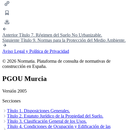
Anterior
Título 7. Régimen del Suelo No Urbanizable.
Siguiente
Título 9. Normas para la Protección del Medio Ambiente.
Aviso Legal y Política de Privacidad
© 2026 Normatia. Plataforma de consulta de normativas de
construcción en España.
PGOU Murcia
Versión 2005
Secciones
Título 1. Disposiciones Generales.
Capítulo 1. Alcance y Vigencia del Presente Plan General.
Título 2. Estatuto Jurídico de la Propiedad del Suelo.
Capítulo
2. Desarrollo del Plan General.
Capítulo 1. Derechos y Deberes.
Título 3. Clasificación General de los Usos.
Capítulo 3. Licencias.
Capítulo 2. Régimen de División
de Fincas.
Capítulo 1. Aplicación y Tipos de Usos.
Título 4. Condiciones de Ocupación y Edificación de las
Capítulo 3. Edificaciones Fuera de Ordenación.
Capítulo 2. Condiciones
Capítulo