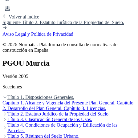
Volver al índice
Siguiente
Título 2. Estatuto Jurídico de la Propiedad del Suelo.
Aviso Legal y Política de Privacidad
© 2026 Normatia. Plataforma de consulta de normativas de
construcción en España.
PGOU Murcia
Versión 2005
Secciones
Título 1. Disposiciones Generales.
Capítulo 1. Alcance y Vigencia del Presente Plan General.
Capítulo
2. Desarrollo del Plan General.
Capítulo 3. Licencias.
Título 2. Estatuto Jurídico de la Propiedad del Suelo.
Capítulo 1. Derechos y Deberes.
Título 3. Clasificación General de los Usos.
Capítulo 2. Régimen de División
de Fincas.
Capítulo 1. Aplicación y Tipos de Usos.
Título 4. Condiciones de Ocupación y Edificación de las
Capítulo 3. Edificaciones Fuera de Ordenación.
Capítulo 2. Condiciones
Capítulo
4. Instalaciones o Usos de Carácter Provisional.
Comunes a Todos los Usos.
Parcelas.
Capítulo 3. Uso Residencial.
Capítulo 5. Deber
Capítulo
de Conservación y Rehabilitación.
4. Uso Económico-Industrial.
Capítulo 1. Disposiciones Generales.
Título 5. Régimen del Suelo Urbano.
Capítulo 5. Uso de Servicios.
Capítulo 6. Régimen
Capítulo 2. Condiciones de