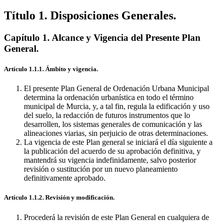
Agrupaciones Residenciales Tradicionales (UR)
Capítulo 8. Actividades Extractivas.
Monumentales.
protectoras, reflejados en los planos, con referencia a páginas del
Capítulo 5. Protección de los Espacios Naturales.
Capítulo 9. Disposiciones para
Capítulo 14.
Agrupaciones Lineales Residenciales (RL).
la Protección del Medio Ambiente.
presente volumen de normas urbanísticas.
Capítulo 10. Evaluaciones
Modificaciones de plan
Capítulo 15. Proyectos
Título 1. Disposiciones Generales.
Unitarios a Conservar (RU).
Ambientales en el Desarrollo del Plan.
general aprobadas definitivamente, que delimitan sectores con
Capítulo 16. Equipamientos.
Capítulo 11. Regulación de
Capítulo
17. Espacios Libres y Zonas Verdes.
los Niveles Sonoros Ambientales.
ordenación pormenorizada, de suelo urbanizable, las cuales
Capítulo 12. Fomento de la
Capítulo 18. Parcela Industrial
Capítulo 1. Alcance y Vigencia del Presente Plan
Compacta (IC).
Eficacia Energética y Utilización de Energías Renovables.
contienen normas particulares aplicables a los planes parciales que
Capítulo 19. Parcela Industrial Exenta (IX).
Capítulo
Capítulo 20. Gran Parcela Industrial (IG).
13. Reutilización de los Residuos.
delimitan.
Capítulo 21. Enclaves
General.
Terciarios (RT).
Capítulo 22. Ejes Mixtos (MX).
Capítulo 23. Usos
Singulares en Parcela Ajardinada (AJ).
Capítulo 24. Ordenación
Artículo 1.1.1. Ámbito y vigencia.
Remitida al Planeamiento Anterior (Ámbitos UA, UH, UM).
Capítulo 25. Unidades de Actuación (Ámbitos UE) y Estudios de
El presente Plan General de Ordenación Urbana Municipal
Detalle (Ámbitos UD) establecidos expresamente por el Plan
determina la ordenación urbanística en todo el término
General en Suelo Urbano No Consolidado.
Capítulo 26. Planes
municipal de Murcia, y, a tal fin, regula la edificación y uso
Especiales en Suelo Urbano.
del suelo, la redacción de futuros instrumentos que lo
desarrollen, los sistemas generales de comunicación y las
alineaciones viarias, sin perjuicio de otras determinaciones.
La vigencia de este Plan general se iniciará el día siguiente a
la publicación del acuerdo de su aprobación definitiva, y
mantendrá su vigencia indefinidamente, salvo posterior
revisión o sustitución por un nuevo planeamiento
definitivamente aprobado.
Artículo 1.1.2. Revisión y modificación.
Procederá la revisión de este Plan General en cualquiera de