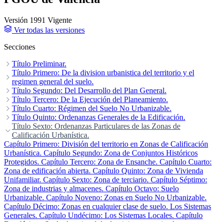
Versión 1991
Vigente
Ver todas las versiones
Secciones
Título Preliminar.
Capítulo Único.
Título Primero: De la division urbanistica del territorio y el
regimen general del suelo.
Capítulo Primero: Disposiciones Generales.
Título Segundo: Del Desarrollo del Plan General.
Capítulo Segundo:
Intervención Municipal en la Edificación y uso del suelo.
Capítulo Primero: Principios Generales.
Título Tercero: De la Ejecución del Planeamiento.
Capítulo Segundo:
Instrumentos de ordenación.
Capítulo Primero: Ejecución del Plan en Suelo Urbano.
Título Cuarto: Régimen del Suelo No Urbanizable.
Capítulo Tercero: Condiciones de
Capítulo
Desarrollo Limitativas de la Ejecución del Suelo Urbano.
Segundo: Ejecución del Plan en Suelo Urbanizable Programado.
Capítulo Único: Determinaciones de carácter general.
Título Quinto: Ordenanzas Generales de la Edificación.
Capítulo
Cuarto: Condiciones de desarrollo en Suelo Urbanizable
Capítulo Tercero: Ejecución del Plan en Suelo Urbanizable no
Capítulo Primero: Disposiciones Generales.
Título Sexto: Ordenanzas Particulares de las Zonas de
Capítulo Segundo:
Programado.
Programado.
Condiciones de parcela.
Calificación Urbanística.
Capítulo Cuarto: Consideración jurídica de solar.
Capítulo Tercero: Condiciones de volumen
Capítulo Quinto: De la conservación, protección y renovación del
y forma de los edificios.
Capítulo Primero: División del territorio en Zonas de Calificación
Capítulo Cuarto: Condiciones Funcionales
patrimonio inmobiliario.
de la Edificación.
Urbanística.
Capítulo Segundo: Zona de Conjuntos Históricos
Capítulo Quinto: de los locales de aparcamientos
de vehiculos.
Protegidos.
Capítulo Tercero: Zona de Ensanche.
Capítulo Cuarto:
Zona de edificación abierta.
Capítulo Quinto: Zona de Vivienda
Unifamiliar.
Capítulo Sexto: Zona de terciario.
Capítulo Séptimo:
Zona de industrias y almacenes.
Capítulo Octavo: Suelo
Urbanizable.
Capítulo Noveno: Zonas en Suelo No Urbanizable.
Capítulo Décimo: Zonas en cualquier clase de suelo. Los Sistemas
Generales.
Capítulo Undécimo: Los Sistemas Locales.
Capítulo