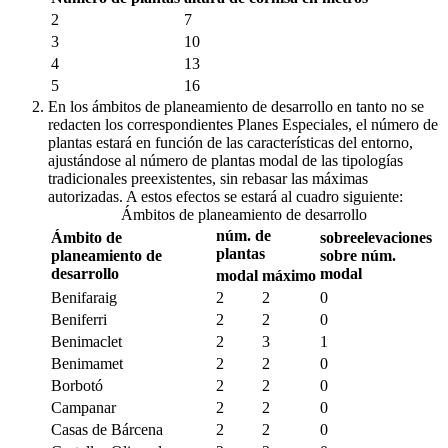
2
7
3
10
4
13
5
16
En los ámbitos de planeamiento de desarrollo en tanto no se
redacten los correspondientes Planes Especiales, el número de
plantas estará en función de las características del entorno,
ajustándose al número de plantas modal de las tipologías
tradicionales preexistentes, sin rebasar las máximas
autorizadas. A estos efectos se estará al cuadro siguiente:
Ámbitos de planeamiento de desarrollo
núm. de
Ámbito de
sobreelevaciones
plantas
planeamiento de
sobre núm.
desarrollo
modal
modal
máximo
Benifaraig
2
2
0
Beniferri
2
2
0
Benimaclet
2
3
1
Benimamet
2
2
0
Borbotó
2
2
0
Campanar
2
2
0
Casas de Bárcena
2
2
0