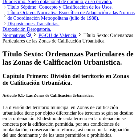
Duodécimo: Suelo dotacional de dominio y uso privado.
Título Séptimo: Concepto y Clasificación de los Usos.
Capítulo Primero: Introducción.
Título Octavo: Normativa Específica de Adaptación a las Normas
Capítulo Segundo: Clasificación de
los usos.
de Coordinación Metropolitana (julio de 1988).
Capítulo Único.
Disposiciones Transitorias.
Disposición transitoria Primera.
Disposición Derogatoria.
Disposición transitoria Segunda.
Disposición transitoria Tercera.
Disposición transitoria Cuarta.
Normativas
PGOU de Valencia
Título Sexto: Ordenanzas
Disposición transitoria Quinta.
Disposición transitoria Sexta.
Particulares de las Zonas de Calificación Urbanística.
Disposición transitoria Séptima.
Disposición transitoria Octava.
Disposición transitoria Novena.
Título Sexto: Ordenanzas Particulares de
las Zonas de Calificación Urbanística.
Capítulo Primero: División del territorio en Zonas
de Calificación Urbanística.
Artículo 6.1.- Las Zonas de Calificación Urbanística.
La división del territorio municipal en Zonas de calificación
urbanística tiene por objeto diferenciar los terrenos según su destino
en la ordenación. El destino de cada terreno en la ordenación se
concreta por la edificación permitida, por sus condiciones de
implantación, conservación o reforma, así como por la asignación
del uso dominante y de los usos permitidos o prohibidos.