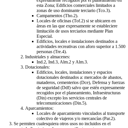
expresamente recogidos por el planeamiento en
esta Zona; Edificios comerciales limitados a
zonas de uso dominante terciario (Tco.3).
Campamentos (Tho.2).
Locales de oficinas (Tof.2) si se ubicaren en
áreas en las que expresamente se estableciere
limitación de usos terciarios mediante Plan
Especial.
Edificios, locales e instalaciones destinados a
actividades recreativas con aforo superior a 1.500
personas (Tre.4).
Industriales y almacenes:
Ind.2, Ind.3, Alm.2 y Alm.3.
Dotacionales:
Edificios, locales, instalaciones y espacios
dotacionales destinados a: mercados de abastos,
mataderos, cementerios (Dce), Defensa y fuerzas
de seguridad (Ddf) salvo que estén expresamente
recogidos por el planeamiento, Infraestructuras
(Din) excepto los servicios centrales de
telecomunicaciones (Din.5).
Aparcamientos:
Locales de aparcamiento vinculados al transporte
colectivo de viajeros y/o mercancías (Par.2).
Se permiten cualesquiera otros usos no incluidos en el