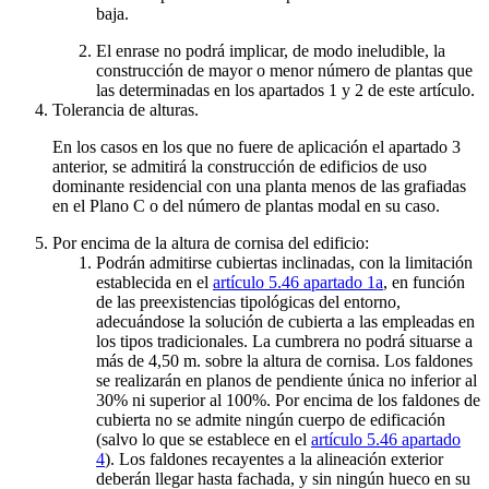
+
baja.
0,20
Np
El enrase no podrá implicar, de modo ineludible, la
construcción de mayor o menor número de plantas que
las determinadas en los apartados 1 y 2 de este artículo.
Tolerancia de alturas.
En los casos en los que no fuere de aplicación el apartado 3
anterior, se admitirá la construcción de edificios de uso
dominante residencial con una planta menos de las grafiadas
en el Plano C o del número de plantas modal en su caso.
Por encima de la altura de cornisa del edificio:
Podrán admitirse cubiertas inclinadas, con la limitación
establecida en el
artículo 5.46 apartado 1a
, en función
de las preexistencias tipológicas del entorno,
adecuándose la solución de cubierta a las empleadas en
los tipos tradicionales. La cumbrera no podrá situarse a
más de 4,50 m. sobre la altura de cornisa. Los faldones
se realizarán en planos de pendiente única no inferior al
30% ni superior al 100%. Por encima de los faldones de
cubierta no se admite ningún cuerpo de edificación
(salvo lo que se establece en el
artículo 5.46 apartado
4
). Los faldones recayentes a la alineación exterior
deberán llegar hasta fachada, y sin ningún hueco en su