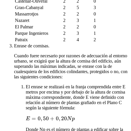
Castellar-Oliveral
2
2
0
Grao-Cabanyal
2
5
3
Massarrotjos
2
2
0
Nazaret
2
3
1
El Palmar
2
2
0
Parque Ingenieros
2
3
1
Patraix
2
4
2
Enrase de cornisas.
Cuando fuere necesario por razones de adecuación al entorno
urbano, se exigirá que la altura de cornisa del edificio, aún
superando las máximas indicadas, se enrase con la de
cualesquiera de los edificios colindantes, protegidos o no, con
las siguientes condiciones:
El enrase se realizará en la franja comprendida entre E
metros por encima y por debajo de la altura de cornisa
máxima correspondiente, donde E viene definido con
relación al número de plantas grafiado en el Plano C
según la siguiente fórmula:
E =
=
0
,
50
+
0
,
20
E
N
p
0,50
Donde Np es el número de plantas a edificar sobre la