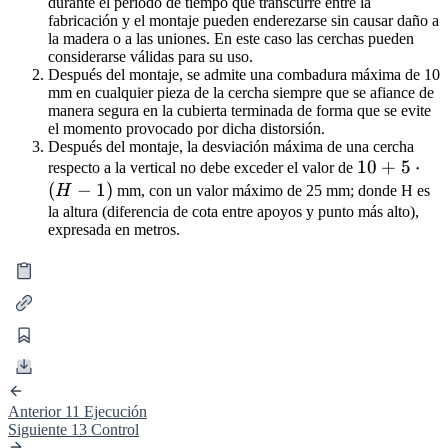
durante el periodo de tiempo que transcurre entre la
fabricación y el montaje pueden enderezarse sin causar daño a
la madera o a las uniones. En este caso las cerchas pueden
considerarse válidas para su uso.
Después del montaje, se admite una combadura máxima de 10
mm en cualquier pieza de la cercha siempre que se afiance de
manera segura en la cubierta terminada de forma que se evite
el momento provocado por dicha distorsión.
Después del montaje, la desviación máxima de una cercha
10 +
10
+
5
⋅
respecto a la vertical no debe exceder el valor de
(
−
1
)
5
H
mm, con un valor máximo de 25 mm; donde H es
\cdot
la altura (diferencia de cota entre apoyos y punto más alto),
expresada en metros.
(H -
1)
Anterior
11 Ejecución
Siguiente
13 Control