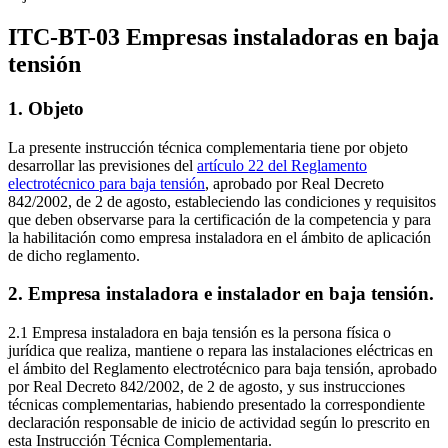
Previsión de cargas según el esquema de la instalación
5. Requisitos
generales de la instalación
6. Protección para garantizar la seguridad
ITC-BT-03 Empresas instaladoras en baja
7. Condiciones particulares de instalación
tensión
1. Objeto
La presente instrucción técnica complementaria tiene por objeto
desarrollar las previsiones del
artículo 22 del Reglamento
electrotécnico para baja tensión
, aprobado por Real Decreto
842/2002, de 2 de agosto, estableciendo las condiciones y requisitos
que deben observarse para la certificación de la competencia y para
la habilitación como empresa instaladora en el ámbito de aplicación
de dicho reglamento.
2. Empresa instaladora e instalador en baja tensión.
2.1 Empresa instaladora en baja tensión es la persona física o
jurídica que realiza, mantiene o repara las instalaciones eléctricas en
el ámbito del Reglamento electrotécnico para baja tensión, aprobado
por Real Decreto 842/2002, de 2 de agosto, y sus instrucciones
técnicas complementarias, habiendo presentado la correspondiente
declaración responsable de inicio de actividad según lo prescrito en
esta Instrucción Técnica Complementaria.