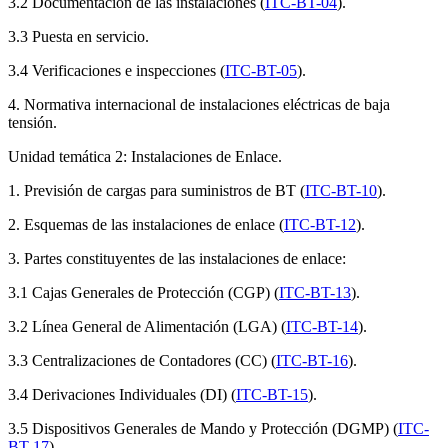
3.2 Documentación de las instalaciones (
ITC-BT-04
).
3.3 Puesta en servicio.
3.4 Verificaciones e inspecciones (
ITC-BT-05
).
4. Normativa internacional de instalaciones eléctricas de baja
tensión.
Unidad temática 2: Instalaciones de Enlace.
1. Previsión de cargas para suministros de BT (
ITC-BT-10
).
2. Esquemas de las instalaciones de enlace (
ITC-BT-12
).
3. Partes constituyentes de las instalaciones de enlace:
3.1 Cajas Generales de Protección (CGP) (
ITC-BT-13
).
3.2 Línea General de Alimentación (LGA) (
ITC-BT-14
).
3.3 Centralizaciones de Contadores (CC) (
ITC-BT-16
).
3.4 Derivaciones Individuales (DI) (
ITC-BT-15
).
3.5 Dispositivos Generales de Mando y Protección (DGMP) (
ITC-
BT-17
).