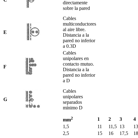
directamente
sobre la pared
Cables
multiconductores
al aire libre.
E
Distancia a la
pared no inferior
a 0.3D
Cables
unipolares en
contacto mutuo.
F
Distancia a la
pared no inferior
a D
Cables
unipolares
G
separados
mínimo D
2
1
2
3
4
mm
1,5
11
11,5
13
13
2,5
15
16
17,5
18