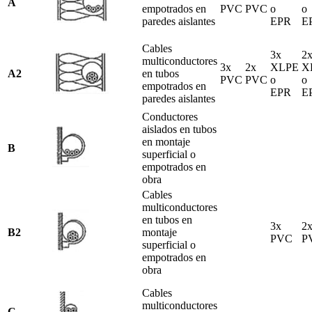
A
empotrados en
PVC
PVC
o
o
paredes aislantes
EPR
E
Cables
3x
2
multiconductores
3x
2x
XLPE
X
A2
en tubos
PVC
PVC
o
o
empotrados en
EPR
E
paredes aislantes
Conductores
aislados en tubos
en montaje
B
superficial o
empotrados en
obra
Cables
multiconductores
en tubos en
3x
2
B2
montaje
PVC
P
superficial o
empotrados en
obra
Cables
multiconductores
C