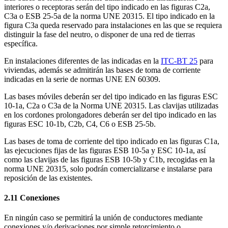
interiores o receptoras serán del tipo indicado en las figuras C2a,
C3a o ESB 25-5a de la norma UNE 20315. El tipo indicado en la
figura C3a queda reservado para instalaciones en las que se requiera
distinguir la fase del neutro, o disponer de una red de tierras
específica.
En instalaciones diferentes de las indicadas en la
ITC-BT 25
para
viviendas, además se admitirán las bases de toma de corriente
indicadas en la serie de normas UNE EN 60309.
Las bases móviles deberán ser del tipo indicado en las figuras ESC
10-1a, C2a o C3a de la Norma UNE 20315. Las clavijas utilizadas
en los cordones prolongadores deberán ser del tipo indicado en las
figuras ESC 10-1b, C2b, C4, C6 o ESB 25-5b.
Las bases de toma de corriente del tipo indicado en las figuras C1a,
las ejecuciones fijas de las figuras ESB 10-5a y ESC 10-1a, así
como las clavijas de las figuras ESB 10-5b y C1b, recogidas en la
norma UNE 20315, solo podrán comercializarse e instalarse para
reposición de las existentes.
2.11 Conexiones
En ningún caso se permitirá la unión de conductores mediante
conexiones y/o derivaciones por simple retorcimiento o