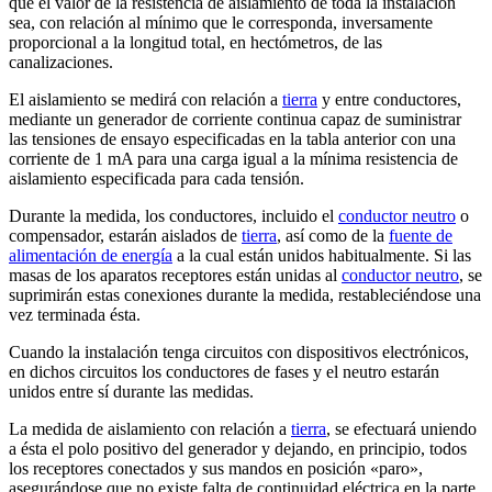
que el valor de la resistencia de aislamiento de toda la instalación
sea, con relación al mínimo que le corresponda, inversamente
proporcional a la longitud total, en hectómetros, de las
canalizaciones.
El aislamiento se medirá con relación a
tierra
y entre conductores,
mediante un generador de corriente continua capaz de suministrar
las tensiones de ensayo especificadas en la tabla anterior con una
corriente de 1 mA para una carga igual a la mínima resistencia de
aislamiento especificada para cada tensión.
Durante la medida, los conductores, incluido el
conductor neutro
o
compensador, estarán aislados de
tierra
, así como de la
fuente de
alimentación de energía
a la cual están unidos habitualmente. Si las
masas de los aparatos receptores están unidas al
conductor neutro
, se
suprimirán estas conexiones durante la medida, restableciéndose una
vez terminada ésta.
Cuando la instalación tenga circuitos con dispositivos electrónicos,
en dichos circuitos los conductores de fases y el neutro estarán
unidos entre sí durante las medidas.
La medida de aislamiento con relación a
tierra
, se efectuará uniendo
a ésta el polo positivo del generador y dejando, en principio, todos
los receptores conectados y sus mandos en posición «paro»,
asegurándose que no existe falta de continuidad eléctrica en la parte