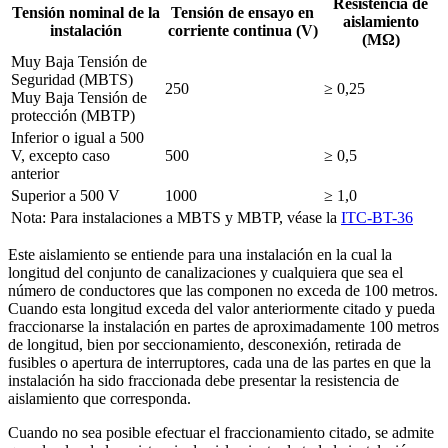
Resistencia de
Tensión nominal de la
Tensión de ensayo en
aislamiento
instalación
corriente continua (V)
(MΩ)
Muy Baja Tensión de
Seguridad (MBTS)
250
≥ 0,25
Muy Baja Tensión de
protección (MBTP)
Inferior o igual a 500
V, excepto caso
500
≥ 0,5
anterior
Superior a 500 V
1000
≥ 1,0
Nota: Para instalaciones a MBTS y MBTP, véase la
ITC-BT-36
Este aislamiento se entiende para una instalación en la cual la
longitud del conjunto de canalizaciones y cualquiera que sea el
número de conductores que las componen no exceda de 100 metros.
Cuando esta longitud exceda del valor anteriormente citado y pueda
fraccionarse la instalación en partes de aproximadamente 100 metros
de longitud, bien por seccionamiento, desconexión, retirada de
fusibles o apertura de interruptores, cada una de las partes en que la
instalación ha sido fraccionada debe presentar la resistencia de
aislamiento que corresponda.
Cuando no sea posible efectuar el fraccionamiento citado, se admite