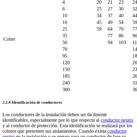
4
20
21
23
2
6
25
27
30
3
10
34
37
40
4
16
45
49
54
5
25
59
64
70
7
35
77
86
9
Cobre
50
94
103
1
70
1
95
1
120
2
150
2
185
2
240
3
300
3
2.2.4 Identificación de conductores
Los conductores de la instalación deben ser fácilmente
identificables, especialmente por lo que respecta al
conductor neutro
y al conductor de protección. Esta identificación se realizará por los
colores que presenten sus aislamientos. Cuando exista
conductor
neutro
en la instalación o se prevea para un conductor de fase su