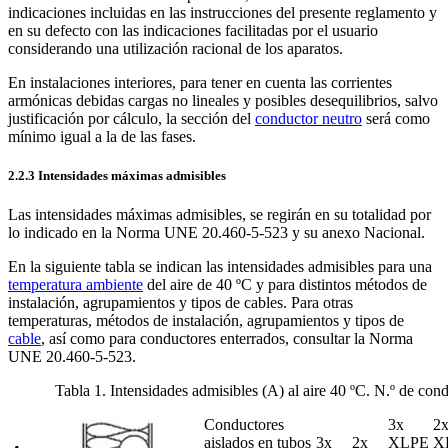
indicaciones incluidas en las instrucciones del presente reglamento y
en su defecto con las indicaciones facilitadas por el usuario
considerando una utilización racional de los aparatos.
En instalaciones interiores, para tener en cuenta las corrientes
armónicas debidas cargas no lineales y posibles desequilibrios, salvo
justificación por cálculo, la sección del
conductor neutro
será como
mínimo igual a la de las fases.
2.2.3 Intensidades máximas admisibles
Las intensidades máximas admisibles, se regirán en su totalidad por
lo indicado en la Norma UNE 20.460-5-523 y su anexo Nacional.
En la siguiente tabla se indican las intensidades admisibles para una
temperatura ambiente
del aire de 40 ºC y para distintos métodos de
instalación, agrupamientos y tipos de cables. Para otras
temperaturas, métodos de instalación, agrupamientos y tipos de
cable
, así como para conductores enterrados, consultar la Norma
UNE 20.460-5-523.
Tabla 1. Intensidades admisibles (A) al aire 40 ºC. N.º de con
Conductores
3x
2
aislados en tubos
3x
2x
XLPE
X