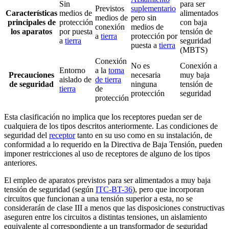
Sin
para ser
Previstos
suplementario
Características
medios de
alimentados
medios de
pero sin
principales de
protección
con baja
conexión
medios de
los aparatos
por puesta
tensión de
a
tierra
protección por
a
tierra
seguridad
puesta a
tierra
(MBTS)
Conexión
No es
Conexión a
Entorno
a la
toma
Precauciones
necesaria
muy baja
aislado de
de tierra
de seguridad
ninguna
tensión de
tierra
de
protección
seguridad
protección
Esta clasificación no implica que los receptores puedan ser de
cualquiera de los tipos descritos anteriormente. Las condiciones de
seguridad del
receptor
tanto en su uso como en su instalación, de
conformidad a lo requerido en la Directiva de Baja Tensión, pueden
imponer restricciones al uso de receptores de alguno de los tipos
anteriores.
El empleo de aparatos previstos para ser alimentados a muy baja
tensión de seguridad (según
ITC-BT-36
), pero que incorporan
circuitos que funcionan a una tensión superior a esta, no se
considerarán de clase III a menos que las disposiciones constructivas
aseguren entre los circuitos a distintas tensiones, un aislamiento
equivalente al correspondiente a un transformador de seguridad