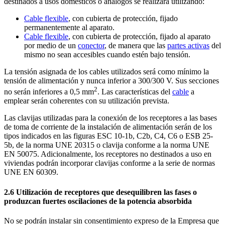
destinados a usos domésticos o análogos se realizará utilizando:
Cable flexible
, con cubierta de protección, fijado
permanentemente al aparato.
Cable flexible
, con cubierta de protección, fijado al aparato
por medio de un
conector
, de manera que las
partes activas
del
mismo no sean accesibles cuando estén bajo tensión.
La tensión asignada de los cables utilizados será como mínimo la
tensión de alimentación y nunca inferior a 300/300 V. Sus secciones
2
no serán inferiores a 0,5 mm
. Las características del
cable
a
emplear serán coherentes con su utilización prevista.
Las clavijas utilizadas para la conexión de los receptores a las bases
de toma de corriente de la instalación de alimentación serán de los
tipos indicados en las figuras ESC 10-1b, C2b, C4, C6 o ESB 25-
5b, de la norma UNE 20315 o clavija conforme a la norma UNE
EN 50075. Adicionalmente, los receptores no destinados a uso en
viviendas podrán incorporar clavijas conforme a la serie de normas
UNE EN 60309.
2.6 Utilización de receptores que desequilibren las fases o
produzcan fuertes oscilaciones de la potencia absorbida
No se podrán instalar sin consentimiento expreso de la Empresa que